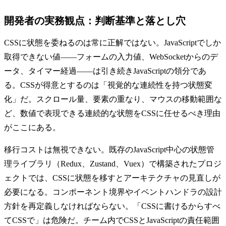
開発者の実務観点：判断基準と落とし穴
CSSに状態を委ねるのは常に正解ではない。JavaScriptでしか
取得できない値——フォームの入力値、WebSocketからのデ
ータ、タイマー経過——は引き続きJavaScriptの領分であ
る。CSSが得意とするのは「視覚的な連続性を持つ状態変
化」だ。スクロール量、要素の重なり、マウスの移動範囲な
ど、数値で表現できる連続的な状態をCSSに任せるべき理由
がここにある。
移行コストは無視できない。既存のJavaScript中心の状態管
理ライブラリ（Redux、Zustand、Vuex）で構築されたプロジ
ェクトでは、CSSに状態を移すとアーキテクチャの見直しが
必要になる。コンポーネント境界やイベントハンドラの設計
方針を再定義しなければならない。「CSSに書けるからすべ
てCSSで」は危険だ。チーム内でCSSとJavaScriptの責任範囲