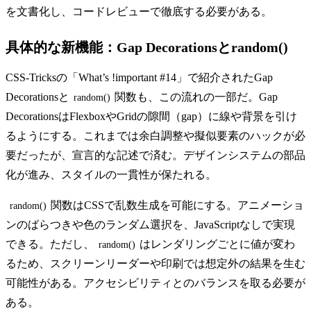
を文書化し、コードレビューで徹底する必要がある。
具体的な新機能：Gap Decorationsとrandom()
CSS-Tricksの「What’s !important #14」で紹介されたGap
Decorationsと
関数も、この流れの一部だ。Gap
random()
DecorationsはFlexboxやGridの隙間（gap）に線や背景を引け
るようにする。これまでは余白調整や擬似要素のハックが必
要だったが、宣言的な記述で済む。デザインシステムの部品
化が進み、スタイルの一貫性が保たれる。
関数はCSSで乱数生成を可能にする。アニメーショ
random()
ンのばらつきや色のランダム選択を、JavaScriptなしで実現
できる。ただし、
はレンダリングごとに値が変わ
random()
るため、スクリーンリーダーや印刷では想定外の結果を生む
可能性がある。アクセシビリティとのバランスを取る必要が
ある。