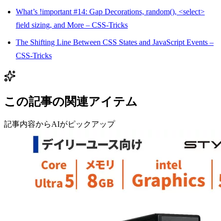
What’s !important #14: Gap Decorations, random(), <select>
field sizing, and More – CSS-Tricks
The Shifting Line Between CSS States and JavaScript Events –
CSS-Tricks
この記事の関連アイテム
記事内容からAIがピックアップ