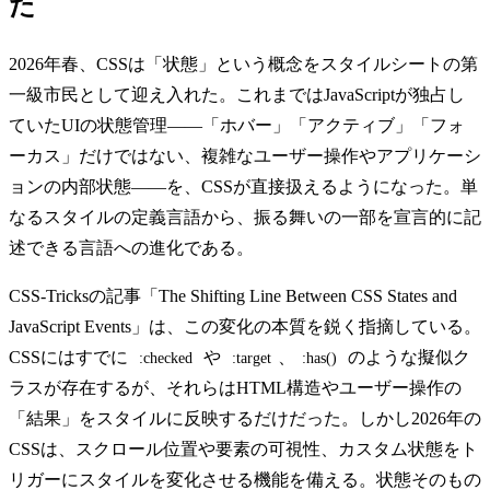
た
2026年春、CSSは「状態」という概念をスタイルシートの第
一級市民として迎え入れた。これまではJavaScriptが独占し
ていたUIの状態管理——「ホバー」「アクティブ」「フォ
ーカス」だけではない、複雑なユーザー操作やアプリケーシ
ョンの内部状態——を、CSSが直接扱えるようになった。単
なるスタイルの定義言語から、振る舞いの一部を宣言的に記
述できる言語への進化である。
CSS-Tricksの記事「The Shifting Line Between CSS States and
JavaScript Events」は、この変化の本質を鋭く指摘している。
CSSにはすでに
や
、
のような擬似ク
:checked
:target
:has()
ラスが存在するが、それらはHTML構造やユーザー操作の
「結果」をスタイルに反映するだけだった。しかし2026年の
CSSは、スクロール位置や要素の可視性、カスタム状態をト
リガーにスタイルを変化させる機能を備える。状態そのもの