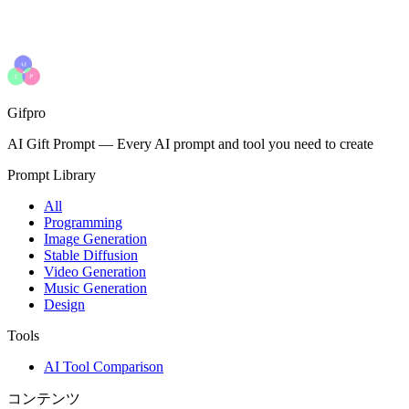
Gifpro
AI Gift Prompt
—
Every AI prompt and tool you need to create
Prompt Library
All
Programming
Image Generation
Stable Diffusion
Video Generation
Music Generation
Design
Tools
AI Tool Comparison
コンテンツ