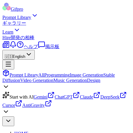
Gifpro
Prompt Library
ギャラリー
Learn
Hire
開発の相棒
ヘルプ
掲示板
🇺🇸
English
Prompt Library
All
Programming
Image Generation
Stable
Diffusion
Video Generation
Music Generation
Design
Start with AI
Gemini
ChatGPT
Claude
DeepSeek
Cursor
AntiGravity