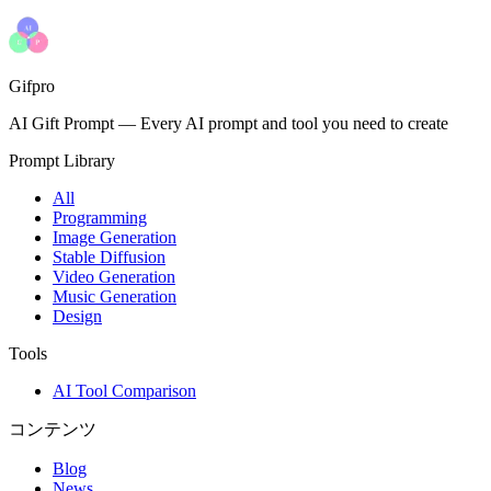
Gifpro
AI Gift Prompt
—
Every AI prompt and tool you need to create
Prompt Library
All
Programming
Image Generation
Stable Diffusion
Video Generation
Music Generation
Design
Tools
AI Tool Comparison
コンテンツ
Blog
News