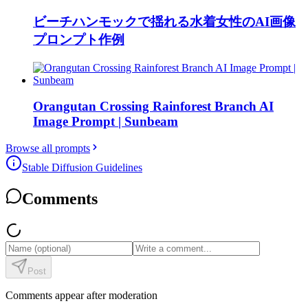
ビーチハンモックで揺れる水着女性のAI画像
プロンプト作例
Orangutan Crossing Rainforest Branch AI
Image Prompt | Sunbeam
Browse all prompts
Stable Diffusion Guidelines
Comments
Post
Comments appear after moderation