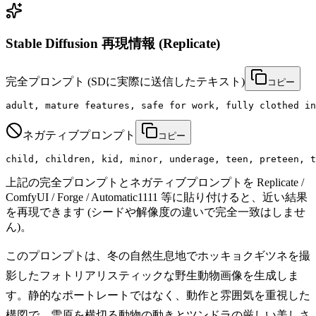
Stable Diffusion 再現情報 (Replicate)
完全プロンプト
(SDに実際に送信したテキスト)
コピー
adult, mature features, safe for work, fully clothed in
ネガティブプロンプト
コピー
child, children, kid, minor, underage, teen, preteen, t
上記の完全プロンプトとネガティブプロンプトを Replicate /
ComfyUI / Forge / Automatic1111 等に貼り付けると、近い結果
を再現できます (シードや解像度の違いで完全一致はしませ
ん)。
このプロンプトは、冬の自然生息地でホッキョクギツネを撮
影したフォトリアリスティックな野生動物画像を生成しま
す。静的なポートレートではなく、動作と雰囲気を重視した
構図で、雪原を横切る動物の動きとツンドラの厳しい美しさ