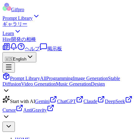
Gifpro
Prompt Library
ギャラリー
Learn
Hire
開発の相棒
ヘルプ
掲示板
🇺🇸
English
Prompt Library
All
Programming
Image Generation
Stable
Diffusion
Video Generation
Music Generation
Design
Start with AI
Gemini
ChatGPT
Claude
DeepSeek
Cursor
AntiGravity