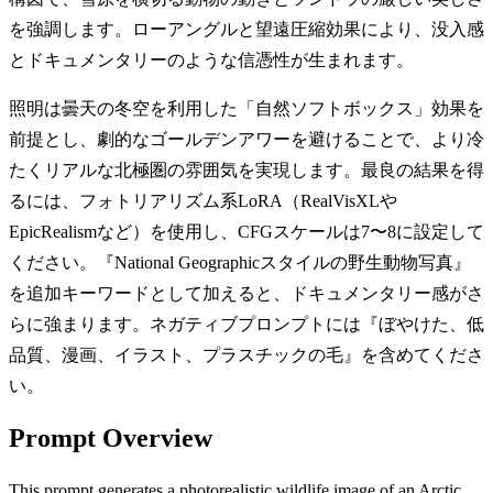
を強調します。ローアングルと望遠圧縮効果により、没入感
とドキュメンタリーのような信憑性が生まれます。
照明は曇天の冬空を利用した「自然ソフトボックス」効果を
前提とし、劇的なゴールデンアワーを避けることで、より冷
たくリアルな北極圏の雰囲気を実現します。最良の結果を得
るには、フォトリアリズム系LoRA（RealVisXLや
EpicRealismなど）を使用し、CFGスケールは7〜8に設定して
ください。『National Geographicスタイルの野生動物写真』
を追加キーワードとして加えると、ドキュメンタリー感がさ
らに強まります。ネガティブプロンプトには『ぼやけた、低
品質、漫画、イラスト、プラスチックの毛』を含めてくださ
い。
Prompt Overview
This prompt generates a photorealistic wildlife image of an Arctic