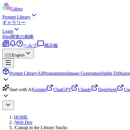
Gifpro
Prompt Library
ギャラリー
Learn
Hire
開発の相棒
ヘルプ
掲示板
🇺🇸
English
Prompt Library
All
Programming
Image Generation
Stable Diffusio
Start with AI
Gemini
ChatGPT
Claude
DeepSeek
Cu
HOME
/
Web Dev
/
Catnap in the Library Stacks