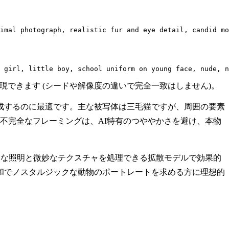
imal photograph, realistic fur and eye detail, candid mo
 girl, little boy, school uniform on young face, nude, n
と、近い結果を再現できます (シードや解像度の違いで完全一致はしません)。
成するのに最適です。主な被写体は三毛猫ですが、周囲の要素
不完全なフレーミングは、AI特有のつややかさを避け、本物
然な照明と微妙なテクスチャを処理できる拡散モデルで効果的
和でノスタルジックな動物のポートレートを求める方に理想的