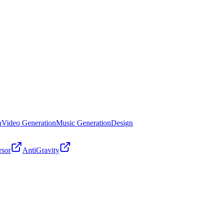
n
Video Generation
Music Generation
Design
rsor
AntiGravity