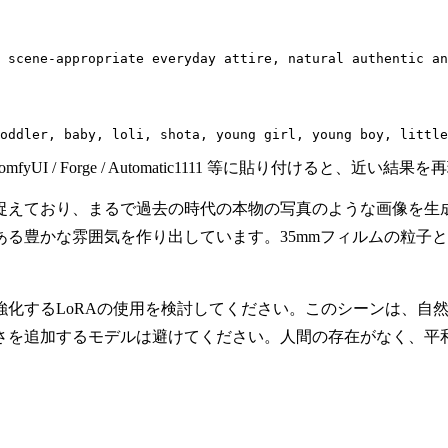
 scene-appropriate everyday attire, natural authentic an
oddler, baby, loli, shota, young girl, young boy, little
mfyUI / Forge / Automatic1111 等に貼り付ける
捉えており、まるで過去の時代の本物の写真のような画像を生
る豊かな雰囲気を作り出しています。35mmフィルムの粒子と
強化するLoRAの使用を検討してください。このシーンは、自
さを追加するモデルは避けてください。人間の存在がなく、平