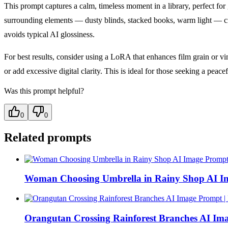
This prompt captures a calm, timeless moment in a library, perfect for 
surrounding elements — dusty blinds, stacked books, warm light — crea
avoids typical AI glossiness.
For best results, consider using a LoRA that enhances film grain or vi
or add excessive digital clarity. This is ideal for those seeking a peac
Was this prompt helpful?
0
0
Related prompts
Woman Choosing Umbrella in Rainy Shop AI I
Orangutan Crossing Rainforest Branches AI Im