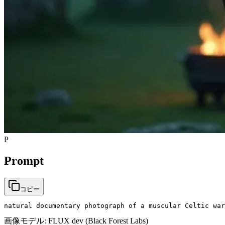
P
Prompt
コピー
natural documentary photograph of a muscular Celtic war
画像モデル:
FLUX dev (Black Forest Labs)