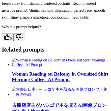
break away from standard centered portraits. Recommended
negative prompt: 'digital painting, illustration, perfect face, smooth
skin, shiny armor, symmetrical composition, neon lights'.
Was this prompt helpful?
0
0
Related prompts
Woman Reading on Balcony in Oversized Shirt
Morning Coffee - AI Prompt
古書店店主がハシゴで本を取るAI画像プロン