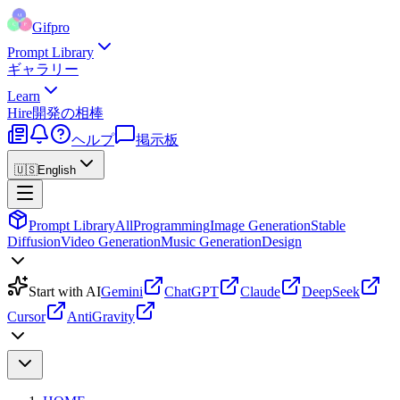
Gifpro
Prompt Library
ギャラリー
Learn
Hire
開発の相棒
ヘルプ
掲示板
🇺🇸
English
Prompt Library
All
Programming
Image Generation
Stable
Diffusion
Video Generation
Music Generation
Design
Start with AI
Gemini
ChatGPT
Claude
DeepSeek
Cursor
AntiGravity