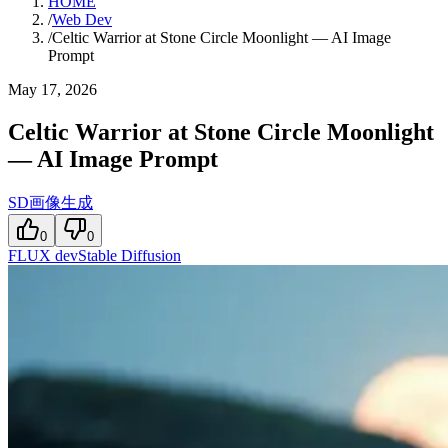
HOME
/
Web Dev
/
Celtic Warrior at Stone Circle Moonlight — AI Image
Prompt
May 17, 2026
Celtic Warrior at Stone Circle Moonlight
— AI Image Prompt
SD画像生成
0
0
FLUX dev
Stable Diffusion