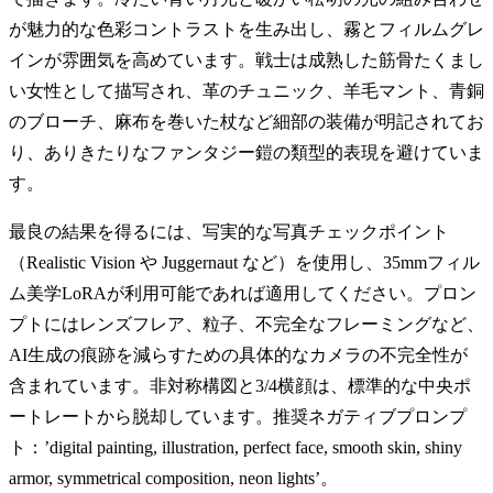
が魅力的な色彩コントラストを生み出し、霧とフィルムグレ
インが雰囲気を高めています。戦士は成熟した筋骨たくまし
い女性として描写され、革のチュニック、羊毛マント、青銅
のブローチ、麻布を巻いた杖など細部の装備が明記されてお
り、ありきたりなファンタジー鎧の類型的表現を避けていま
す。
最良の結果を得るには、写実的な写真チェックポイント
（Realistic Vision や Juggernaut など）を使用し、35mmフィル
ム美学LoRAが利用可能であれば適用してください。プロン
プトにはレンズフレア、粒子、不完全なフレーミングなど、
AI生成の痕跡を減らすための具体的なカメラの不完全性が
含まれています。非対称構図と3/4横顔は、標準的な中央ポ
ートレートから脱却しています。推奨ネガティブプロンプ
ト：’digital painting, illustration, perfect face, smooth skin, shiny
armor, symmetrical composition, neon lights’。