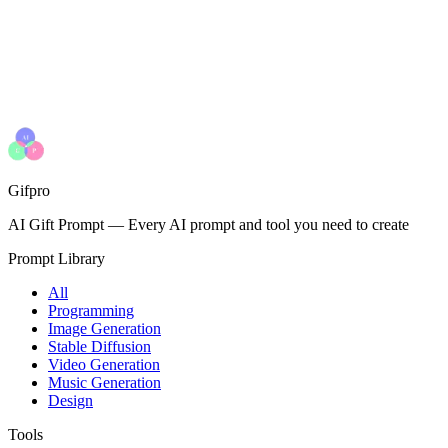
Gifpro
AI Gift Prompt
—
Every AI prompt and tool you need to create
Prompt Library
All
Programming
Image Generation
Stable Diffusion
Video Generation
Music Generation
Design
Tools