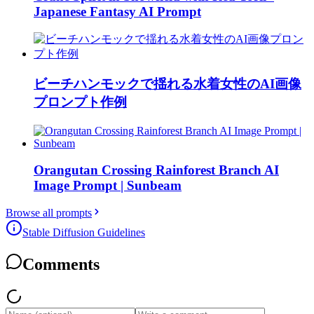
Japanese Fantasy AI Prompt
ビーチハンモックで揺れる水着女性のAI画像
プロンプト作例
Orangutan Crossing Rainforest Branch AI
Image Prompt | Sunbeam
Browse all prompts
Stable Diffusion Guidelines
Comments