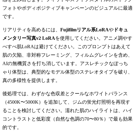
フォトやボディポジティブキャンペーンのビジュアルに最適
です。
リアリティを高めるには、
Fujifilmリアル系LoRA
や
ドキュ
メンタリー写真v2 LoRA
を使用してください。アニメ調やす
べすべ肌LoRAは避けてください。このプロンプトはあえて
肌の欠陥、非対称フレーミング、フィルムグレインを含め、
AIの無機質さを打ち消しています。アスレチックなぽっち
ゃり体型は、典型的なモデル体型のステレオタイプを破り、
真の多様性を提供します。
後処理では、わずかな色収差とクールなホワイトバランス
（4500K〜5000K）を追加して、ジムの蛍光灯照明を再現す
ることを検討してください。濡れた肌のハイライトは、ハイ
コントラストと低彩度（自然な色調の70〜80％）で最も効果
的です。