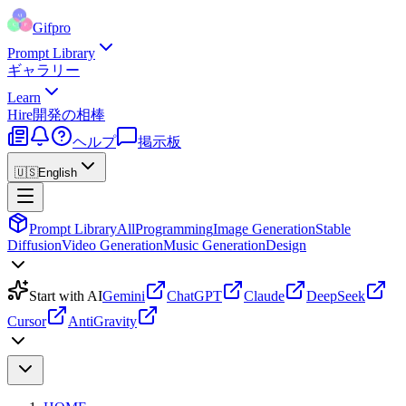
Gifpro
Prompt Library
ギャラリー
Learn
Hire
開発の相棒
ヘルプ
掲示板
🇺🇸
English
Prompt Library
All
Programming
Image Generation
Stable
Diffusion
Video Generation
Music Generation
Design
Start with AI
Gemini
ChatGPT
Claude
DeepSeek
Cursor
AntiGravity