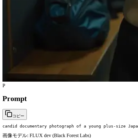
P
Prompt
コピー
candid documentary photograph of a young plus-size Japa
画像モデル:
FLUX dev (Black Forest Labs)