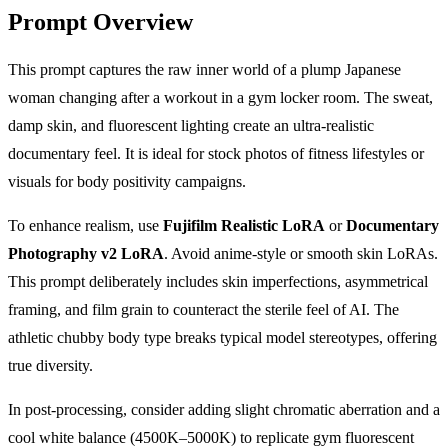
Prompt Overview
This prompt captures the raw inner world of a plump Japanese
woman changing after a workout in a gym locker room. The sweat,
damp skin, and fluorescent lighting create an ultra-realistic
documentary feel. It is ideal for stock photos of fitness lifestyles or
visuals for body positivity campaigns.
To enhance realism, use
Fujifilm Realistic LoRA
or
Documentary
Photography v2 LoRA
. Avoid anime-style or smooth skin LoRAs.
This prompt deliberately includes skin imperfections, asymmetrical
framing, and film grain to counteract the sterile feel of AI. The
athletic chubby body type breaks typical model stereotypes, offering
true diversity.
In post-processing, consider adding slight chromatic aberration and a
cool white balance (4500K–5000K) to replicate gym fluorescent