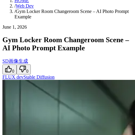
HOME
/
Web Dev
/
Gym Locker Room Changeroom Scene – AI Photo Prompt
Example
June 1, 2026
Gym Locker Room Changeroom Scene –
AI Photo Prompt Example
SD画像生成
0
0
FLUX dev
Stable Diffusion