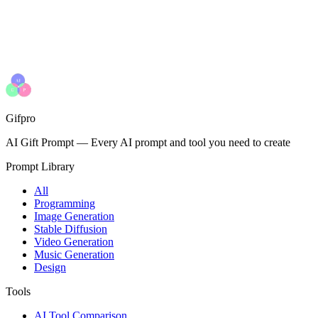
Gifpro
AI Gift Prompt
—
Every AI prompt and tool you need to create
Prompt Library
All
Programming
Image Generation
Stable Diffusion
Video Generation
Music Generation
Design
Tools
AI Tool Comparison