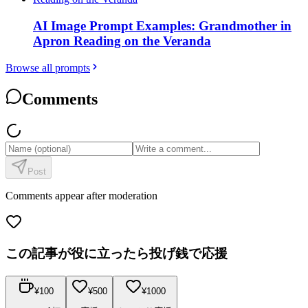
AI Image Prompt Examples: Grandmother in
Apron Reading on the Veranda
Browse all prompts
Comments
Post
Comments appear after moderation
この記事が役に立ったら投げ銭で応援
¥
100
¥
500
¥
1000