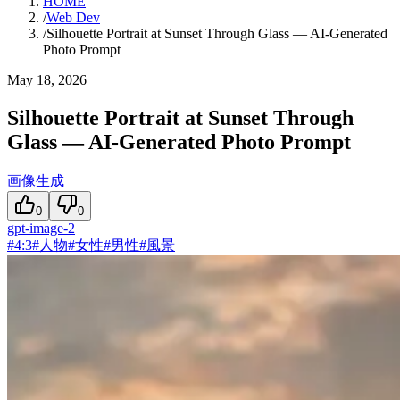
HOME
/
Web Dev
/
Silhouette Portrait at Sunset Through Glass — AI-Generated
Photo Prompt
May 18, 2026
Silhouette Portrait at Sunset Through
Glass — AI-Generated Photo Prompt
画像生成
0
0
gpt-image-2
#
4:3
#
人物
#
女性
#
男性
#
風景