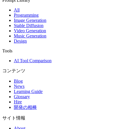
Prompt Library
All
Programming
Image Generation
Stable Diffusion
Video Generation
Music Generation
Design
Tools
AI Tool Comparison
コンテンツ
Blog
News
Learning Guide
Glossary
Hire
開発の相棒
サイト情報
About