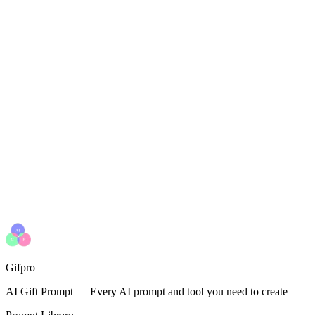
Gifpro
AI Gift Prompt
—
Every AI prompt and tool you need to create