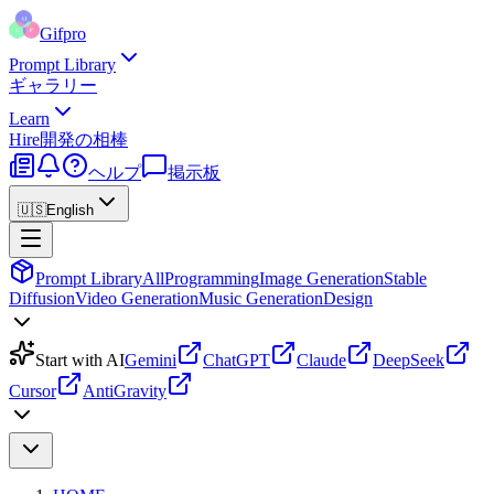
Gifpro
Prompt Library
ギャラリー
Learn
Hire
開発の相棒
ヘルプ
掲示板
🇺🇸
English
Prompt Library
All
Programming
Image Generation
Stable
Diffusion
Video Generation
Music Generation
Design
Start with AI
Gemini
ChatGPT
Claude
DeepSeek
Cursor
AntiGravity