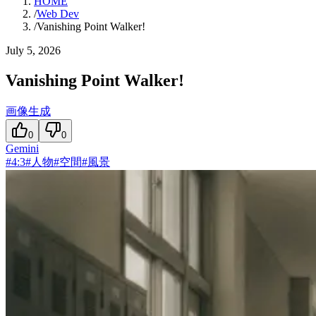
HOME
/
Web Dev
/
Vanishing Point Walker!
July 5, 2026
Vanishing Point Walker!
画像生成
0
0
Gemini
#
4:3
#
人物
#
空間
#
風景