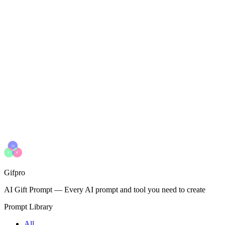
Gifpro
AI Gift Prompt
—
Every AI prompt and tool you need to create
Prompt Library
All