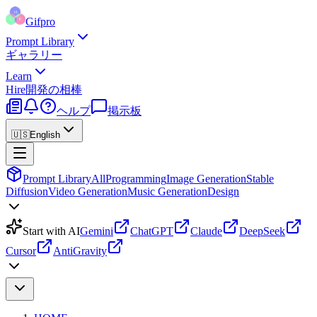
Gifpro
Prompt Library
ギャラリー
Learn
Hire
開発の相棒
ヘルプ
掲示板
🇺🇸
English
Prompt Library
All
Programming
Image Generation
Stable
Diffusion
Video Generation
Music Generation
Design
Start with AI
Gemini
ChatGPT
Claude
DeepSeek
Cursor
AntiGravity