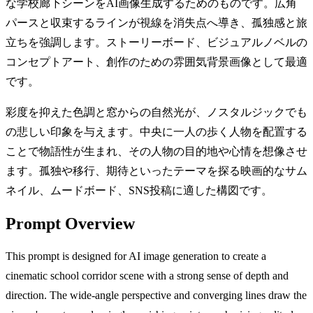
な学校廊下シーンをAI画像生成するためのものです。広角
パースと収束するラインが視線を消失点へ導き、孤独感と旅
立ちを強調します。ストーリーボード、ビジュアルノベルの
コンセプトアート、創作のための雰囲気背景画像として最適
です。
彩度を抑えた色調と窓からの自然光が、ノスタルジックでも
の悲しい印象を与えます。中央に一人の歩く人物を配置する
ことで物語性が生まれ、その人物の目的地や心情を想像させ
ます。孤独や移行、期待といったテーマを探る映画的なサム
ネイル、ムードボード、SNS投稿に適した構図です。
Prompt Overview
This prompt is designed for AI image generation to create a
cinematic school corridor scene with a strong sense of depth and
direction. The wide-angle perspective and converging lines draw the