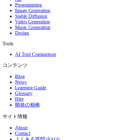
Programming
Image Generation
Stable Diffusion
Video Generation
Music Generation
Design
Tools
AI Tool Comparison
コンテンツ
Blog
News
Learning Guide
Glossary
Hire
開発の相棒
サイト情報
About
Contact
よくある質問 (FAQ)