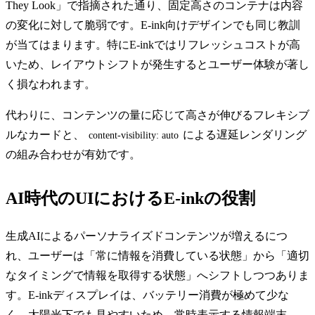
They Look」で指摘された通り、固定高さのコンテナは内容
の変化に対して脆弱です。E-ink向けデザインでも同じ教訓
が当てはまります。特にE-inkではリフレッシュコストが高
いため、レイアウトシフトが発生するとユーザー体験が著し
く損なわれます。
代わりに、コンテンツの量に応じて高さが伸びるフレキシブ
ルなカードと、
による遅延レンダリング
content-visibility: auto
の組み合わせが有効です。
AI時代のUIにおけるE-inkの役割
生成AIによるパーソナライズドコンテンツが増えるにつ
れ、ユーザーは「常に情報を消費している状態」から「適切
なタイミングで情報を取得する状態」へシフトしつつありま
す。E-inkディスプレイは、バッテリー消費が極めて少な
く、太陽光下でも見やすいため、常時表示する情報端末