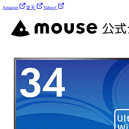
Amazon
楽天
Yahoo!