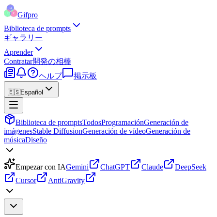
Gifpro
Biblioteca de prompts
ギャラリー
Aprender
Contratar
開発の相棒
ヘルプ
掲示板
🇪🇸
Español
Biblioteca de prompts
Todos
Programación
Generación de
imágenes
Stable Diffusion
Generación de vídeo
Generación de
música
Diseño
Empezar con IA
Gemini
ChatGPT
Claude
DeepSeek
Cursor
AntiGravity