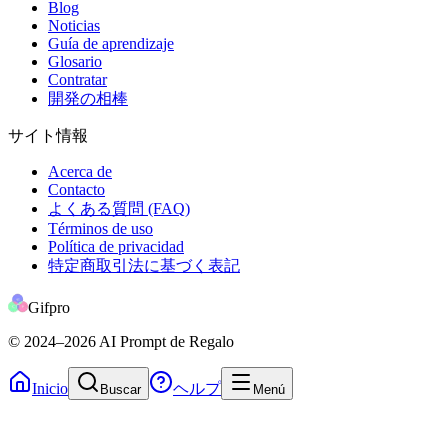
Blog
Noticias
Guía de aprendizaje
Glosario
Contratar
開発の相棒
サイト情報
Acerca de
Contacto
よくある質問 (FAQ)
Términos de uso
Política de privacidad
特定商取引法に基づく表記
Gifpro
© 2024
–2026
AI Prompt de Regalo
Inicio
ヘルプ
Buscar
Menú