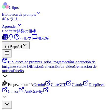
Gifpro
Biblioteca de prompts
ギャラリー
Aprender
Contratar
開発の相棒
ヘルプ
掲示板
🇪🇸
Español
Biblioteca de prompts
Todos
Programación
Generación de
imágenes
Stable Diffusion
Generación de vídeo
Generación de
música
Diseño
Empezar con IA
Gemini
ChatGPT
Claude
DeepSeek
Cursor
AntiGravity