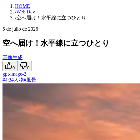
HOME
/
Web Dev
/
空へ届け！水平線に立つひとり
5 de julio de 2026
空へ届け！水平線に立つひとり
画像生成
0
0
gpt-image-2
#
4:3
#
人物
#
風景