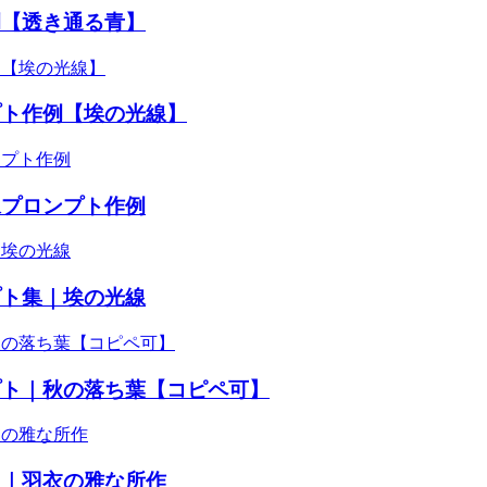
例【透き通る青】
プト作例【埃の光線】
像プロンプト作例
プト集｜埃の光線
プト｜秋の落ち葉【コピペ可】
ト｜羽衣の雅な所作