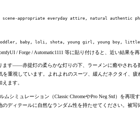
 scene-appropriate everyday attire, natural authentic ph
oddler, baby, loli, shota, young girl, young boy, little
mfyUI / Forge / Automatic1111 等に貼り付ける
ります——赤提灯の柔らかな灯りの下、ラーメンに癒やされる
囲気を重視しています。よれよれのスーツ、緩んだネクタイ、疲
加えます。
ミュレーション（Classic ChromeやPro Neg Std
地のディテールに自然なランダム性を持たせてください。被写