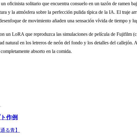
n oficinista solitario que encuentra consuelo en un tazón de ramen bajo 
ura y la atmósfera sobre la perfección pulida típica de la IA. El traje ar
til desenfoque de movimiento añaden una sensación vívida de tiempo y lu
 un LoRA que reproduzca las simulaciones de película de Fujifilm (c
dad natural en los letreros de neón del fondo y los detalles del callejón
, completamente absorto en la comida.
プト作例