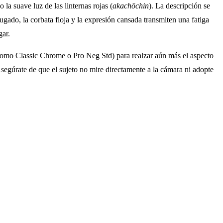
la suave luz de las linternas rojas (
akachōchin
). La descripción se
rugado, la corbata floja y la expresión cansada transmiten una fatiga
gar.
omo Classic Chrome o Pro Neg Std) para realzar aún más el aspecto
. Asegúrate de que el sujeto no mire directamente a la cámara ni adopte