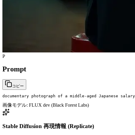
P
Prompt
コピー
documentary photograph of a middle-aged Japanese salary
画像モデル:
FLUX dev (Black Forest Labs)
Stable Diffusion 再現情報 (Replicate)