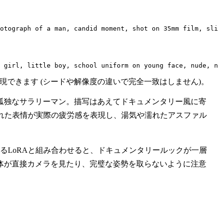
otograph of a man, candid moment, shot on 35mm film, sli
 girl, little boy, school uniform on young face, nude, n
と、近い結果を再現できます (シードや解像度の違いで完全一致はしません)。
孤独なサラリーマン。描写はあえてドキュメンタリー風に寄
れた表情が実際の疲労感を表現し、湯気や濡れたアスファル
）を再現するLoRAと組み合わせると、ドキュメンタリールックが一層
体が直接カメラを見たり、完璧な姿勢を取らないように注意