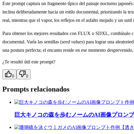
Este prompt captura un fragmento típico del paisaje nocturno japonés: u
inclina deliberadamente hacia un estilo documental, priorizando la text
real, mientras que el vapor, los reflejos en el asfalto mojado y un su
Para obtener los mejores resultados con FLUX o SDXL, combínalo con
documental. Varía las semillas (
seed values
) para lograr una aleatorie
una postura perfecta; el encanto reside en ese momento desprevenido
¿Te resultó útil este prompt?
0
0
Prompts relacionados
巨大キノコの森を歩むノームのAI画像プロン