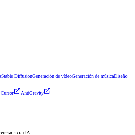
s
Stable Diffusion
Generación de vídeo
Generación de música
Diseño
Cursor
AntiGravity
enerada con IA