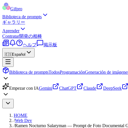
Gifpro
Biblioteca de prompts
ギャラリー
Aprender
Contratar
開発の相棒
ヘルプ
掲示板
🇪🇸
Español
Biblioteca de prompts
Todos
Programación
Generación de imágene
Empezar con IA
Gemini
ChatGPT
Claude
DeepSeek
HOME
/
Web Dev
/
Ramen Nocturno Salaryman — Prompt de Foto Documental G