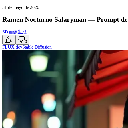
31 de mayo de 2026
Ramen Nocturno Salaryman — Prompt de 
SD画像生成
0
0
FLUX dev
Stable Diffusion