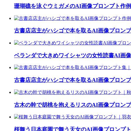
珊瑚礁を泳ぐウミガメのAI画像プロンプト作
古書店店主がハシゴで本を取るAI画像プロン
ベランダで大きめワイシャツの女性読書AI画
古書店店主がハシゴで本を取るAI画像プロン
古木の幹で胡桃を抱えるリスのAI画像プロン
桜舞う日本庭園で舞う天女のAI画像プロンプ