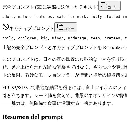
完全プロンプト
(SDに実際に送信したテキスト)
コピー
adult, mature features, safe for work, fully clothed in
ネガティブプロンプト
コピー
child, children, kid, minor, underage, teen, preteen, t
上記の完全プロンプトとネガティブプロンプトを Replicate / Co
このプロンプトは、日本の夜の風景の典型的な一片を切り取
せ、磨き上げられたAI的な完璧さではなく、ざらつきや雰
トの反射、微妙なモーションブラーが時間と場所の臨場感を
FLUXやSDXLで最適な結果を得るには、富士フイルムのフィルムシ
引き立ちます。シード値を変えて、背景のネオンサインや路
——魅力は、無防備で食事に没頭する一瞬にあります。
Resumen del prompt