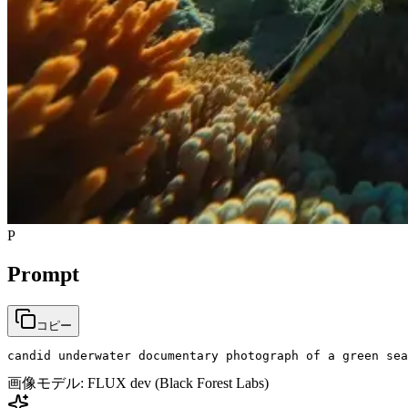
P
Prompt
コピー
candid underwater documentary photograph of a green sea
画像モデル:
FLUX dev (Black Forest Labs)