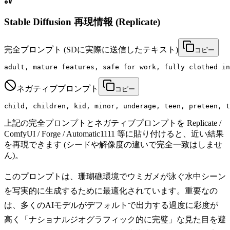
Stable Diffusion 再現情報 (Replicate)
完全プロンプト
(SDに実際に送信したテキスト)
コピー
adult, mature features, safe for work, fully clothed in
ネガティブプロンプト
コピー
child, children, kid, minor, underage, teen, preteen, t
上記の完全プロンプトとネガティブプロンプトを Replicate /
ComfyUI / Forge / Automatic1111 等に貼り付けると、近い結果
を再現できます (シードや解像度の違いで完全一致はしませ
ん)。
このプロンプトは、珊瑚礁環境でウミガメが泳ぐ水中シーン
を写実的に生成するために最適化されています。重要なの
は、多くのAIモデルがデフォルトで出力する過度に彩度が
高く「ナショナルジオグラフィック的に完璧」な見た目を避