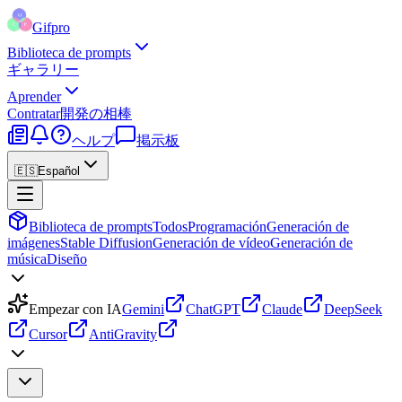
Gifpro
Biblioteca de prompts
ギャラリー
Aprender
Contratar
開発の相棒
ヘルプ
掲示板
🇪🇸
Español
Biblioteca de prompts
Todos
Programación
Generación de
imágenes
Stable Diffusion
Generación de vídeo
Generación de
música
Diseño
Empezar con IA
Gemini
ChatGPT
Claude
DeepSeek
Cursor
AntiGravity