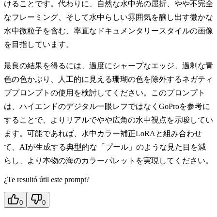
けることです。代わりに、自然な水中光の屈折、やや不完全
なフレーミング、そして水中らしい雰囲気を醸し出す微かな
水中微粒子を含む、率直なドキュメンタリースタイルの画像
を目指しています。
最良の結果を得るには、過度にシャープなエッジ、過剰な青
色の色かぶり、人工的に見える珊瑚の色を除外するネガティ
ブプロンプトの使用を検討してください。このプロンプト
は、ハイエンドのデジタル一眼レフではなくGoProを参考に
することで、よりリアルでやや広角の水中視点を示唆してい
ます。可能であれば、水中カラー補正LoRAと組み合わせ
て、AIが生成する典型的な「プール」のような見た目を減
らし、より本物の海のカラーパレットを実現してください。
¿Te resultó útil este prompt?
0
0