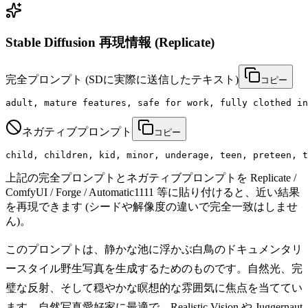
Stable Diffusion 再現情報 (Replicate)
完全プロンプト
(SDに実際に送信したテキスト)
コピー
adult, mature features, safe for work, fully clothed in
ネガティブプロンプト
コピー
child, children, kid, minor, underage, teen, preteen, t
上記の完全プロンプトとネガティブプロンプトを Replicate /
ComfyUI / Forge / Automatic1111 等に貼り付けると、近い結果
を再現できます (シードや解像度の違いで完全一致はしませ
ん)。
このプロンプトは、静かな池に浮かぶ白鳥のドキュメンタリ
ースタイル野生写真を生成するためのものです。自然光、完
璧な反射、そして穏やかな瞑想的な雰囲気に焦点を当ててい
ます。自然写真愛好家に最適で、Realistic Vision や Juggernaut