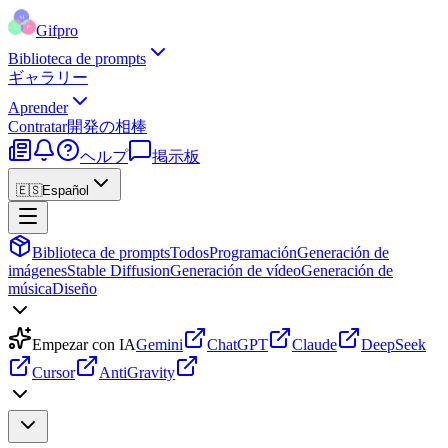
Gifpro
Biblioteca de prompts
ギャラリー
Aprender
Contratar
開発の相棒
ヘルプ
掲示板
🇪🇸
Español
Biblioteca de prompts
Todos
Programación
Generación de
imágenes
Stable Diffusion
Generación de vídeo
Generación de
música
Diseño
Empezar con IA
Gemini
ChatGPT
Claude
DeepSeek
Cursor
AntiGravity