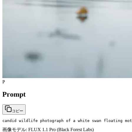
P
Prompt
コピー
candid wildlife photograph of a white swan floating mot
画像モデル:
FLUX 1.1 Pro (Black Forest Labs)