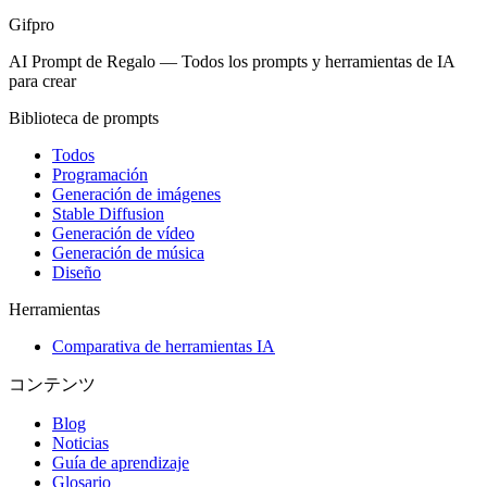
Gifpro
AI Prompt de Regalo
—
Todos los prompts y herramientas de IA
para crear
Biblioteca de prompts
Todos
Programación
Generación de imágenes
Stable Diffusion
Generación de vídeo
Generación de música
Diseño
Herramientas
Comparativa de herramientas IA
コンテンツ
Blog
Noticias
Guía de aprendizaje
Glosario