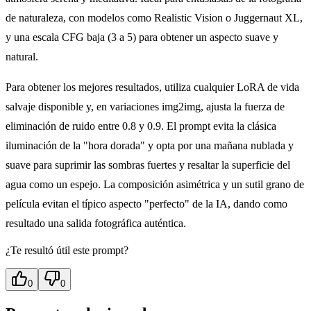
de naturaleza, con modelos como Realistic Vision o Juggernaut XL,
y una escala CFG baja (3 a 5) para obtener un aspecto suave y
natural.
Para obtener los mejores resultados, utiliza cualquier LoRA de vida
salvaje disponible y, en variaciones img2img, ajusta la fuerza de
eliminación de ruido entre 0.8 y 0.9. El prompt evita la clásica
iluminación de la "hora dorada" y opta por una mañana nublada y
suave para suprimir las sombras fuertes y resaltar la superficie del
agua como un espejo. La composición asimétrica y un sutil grano de
película evitan el típico aspecto "perfecto" de la IA, dando como
resultado una salida fotográfica auténtica.
¿Te resultó útil este prompt?
0
0