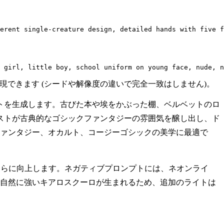
erent single-creature design, detailed hands with five f
 girl, little boy, school uniform on young face, nude, n
と、近い結果を再現できます (シードや解像度の違いで完全一致はしません)。
トを生成します。古びた本や埃をかぶった棚、ベルベットのロ
ストが古典的なゴシックファンタジーの雰囲気を醸し出し、ド
ファンタジー、オカルト、コージーゴシックの美学に最適で
さらに向上します。ネガティブプロンプトには、ネオンライ
で自然に強いキアロスクーロが生まれるため、追加のライトは