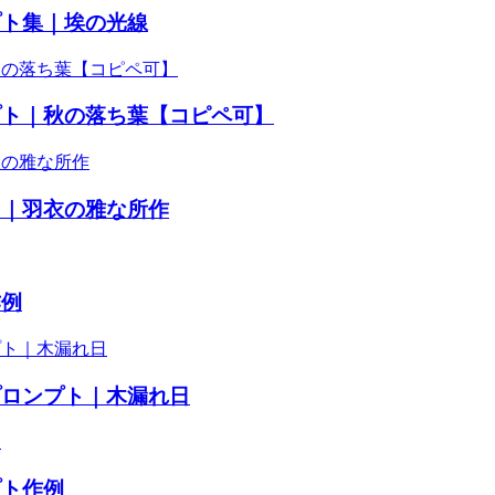
プト集｜埃の光線
プト｜秋の落ち葉【コピペ可】
ト｜羽衣の雅な所作
作例
プロンプト｜木漏れ日
プト作例