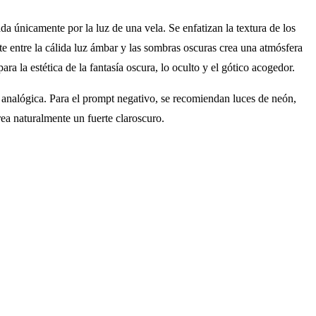
da únicamente por la luz de una vela. Se enfatizan la textura de los
aste entre la cálida luz ámbar y las sombras oscuras crea una atmósfera
ra la estética de la fantasía oscura, lo oculto y el gótico acogedor.
 analógica. Para el prompt negativo, se recomiendan luces de neón,
crea naturalmente un fuerte claroscuro.