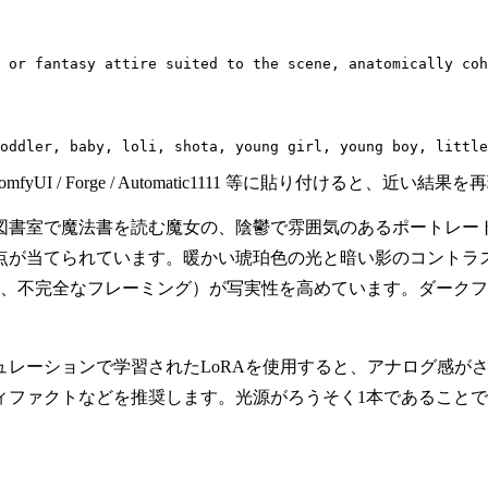
 or fantasy attire suited to the scene, anatomically coh
oddler, baby, loli, shota, young girl, young boy, little
mfyUI / Forge / Automatic1111 等に貼り付ける
図書室で魔法書を読む魔女の、陰鬱で雰囲気のあるポートレー
点が当てられています。暖かい琥珀色の光と暗い影のコントラ
ン、不完全なフレーミング）が写実性を高めています。ダーク
ュレーションで学習されたLoRAを使用すると、アナログ感が
ィファクトなどを推奨します。光源がろうそく1本であること