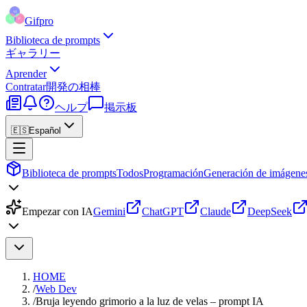
Gifpro
Biblioteca de prompts
ギャラリー
Aprender
Contratar
開発の相棒
ヘルプ
掲示板
🇪🇸
Español
Biblioteca de prompts
Todos
Programación
Generación de imágene
Empezar con IA
Gemini
ChatGPT
Claude
DeepSeek
HOME
/
Web Dev
/
Bruja leyendo grimorio a la luz de velas – prompt IA