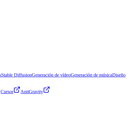
s
Stable Diffusion
Generación de vídeo
Generación de música
Diseño
Cursor
AntiGravity