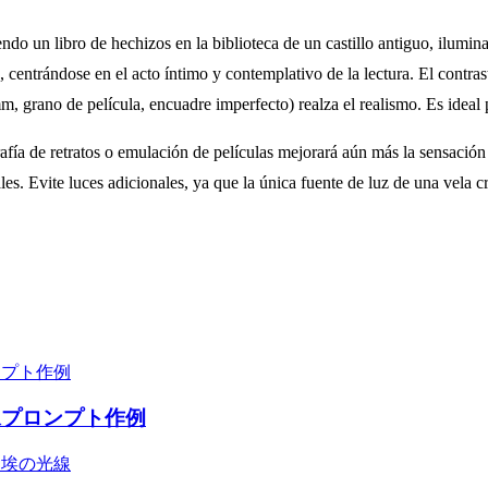
do un libro de hechizos en la biblioteca de un castillo antiguo, ilumina
lo, centrándose en el acto íntimo y contemplativo de la lectura. El contr
, grano de película, encuadre imperfecto) realza el realismo. Es ideal pa
afía de retratos o emulación de películas mejorará aún más la sensación
ales. Evite luces adicionales, ya que la única fuente de luz de una vela 
像プロンプト作例