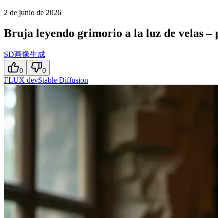
2 de junio de 2026
Bruja leyendo grimorio a la luz de velas –
SD画像生成
0
0
FLUX dev
Stable Diffusion