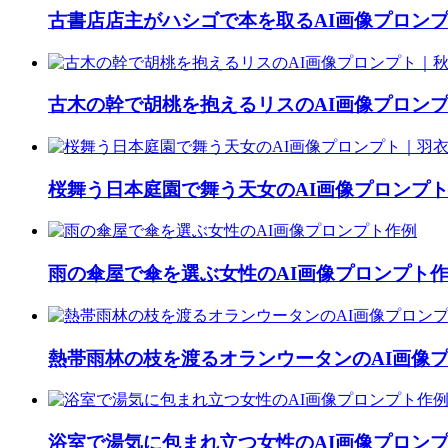
古書店店主がハシゴで本を取るAI画像プロン
古木の幹で胡桃を抱えるリスのAI画像プロン
桜舞う日本庭園で舞う天女のAI画像プロンプ
雨の傘屋で傘を選ぶ女性のAI画像プロンプト
熱帯雨林の枝を渡るオランウータンのAI画像
浴室で湯気に包まれ立つ女性のAI画像プロン