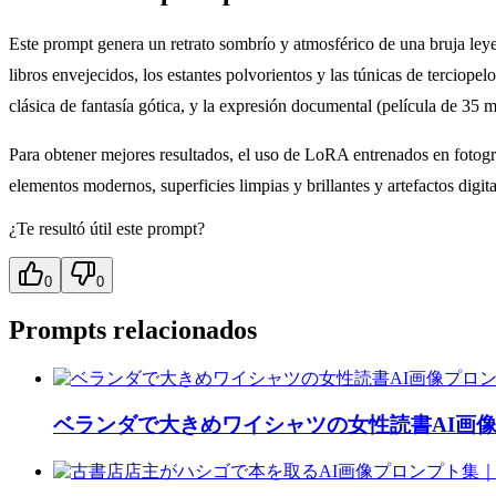
Este prompt genera un retrato sombrío y atmosférico de una bruja leyen
libros envejecidos, los estantes polvorientos y las túnicas de terciope
clásica de fantasía gótica, y la expresión documental (película de 35 mm
Para obtener mejores resultados, el uso de LoRA entrenados en fotogr
elementos modernos, superficies limpias y brillantes y artefactos digit
¿Te resultó útil este prompt?
0
0
Prompts relacionados
ベランダで大きめワイシャツの女性読書AI画