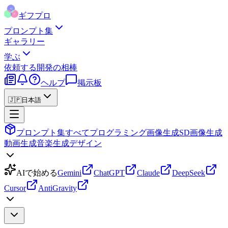
ギフプロ
プロンプト集
ギャラリー
学ぶ
依頼する
開発の相棒
ヘルプ
掲示板
🇯🇵
日本語
プロンプト集
すべて
プログラミング
画像生成
SD画像生成
動画生成
音楽生成
デザイン
AIで始める
Gemini
ChatGPT
Claude
DeepSeek
Cursor
AntiGravity