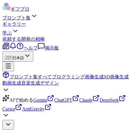
ギフプロ
プロンプト集
ギャラリー
学ぶ
依頼する
開発の相棒
ヘルプ
掲示板
🇯🇵
日本語
プロンプト集
すべて
プログラミング
画像生成
SD画像生成
動画生成
音楽生成
デザイン
AIで始める
Gemini
ChatGPT
Claude
DeepSeek
Cursor
AntiGravity