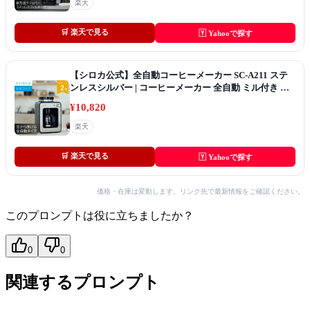
豆・粉対応 豆・水自動計量 挽き目無段階調節☆
楽天
🛒 楽天で見る
🅈 Yahooで探す
【シロカ公式】全自動コーヒーメーカー SC-A211 ステ
ンレスシルバー | コーヒーメーカー 全自動 ミル付き ス
テンレス コーヒーマシン コーヒーマシーン ギフト プレ
¥10,820
ゼント | アイスコーヒー対応 静音 コンパクト ミル2段階
☆
楽天
🛒 楽天で見る
🅈 Yahooで探す
価格・在庫は変動します。リンク先で最新情報をご確認ください。
このプロンプトは役に立ちましたか？
0
0
関連するプロンプト