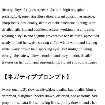
(best quality:1.2), (masterpiece:1.2), ultra high res, (photo-
realistic:1.4), super fine illustration, vibrant colors, masterpiece,
sharp focus, best quality, depth of field, cinematic lighting, ultra
detailed, alluring and confident actress, working in a chic cafe,
wearing a stylish and slightly provocative barista outfit, apron tied
neatly around her waist, serving coffee with a warm and inviting
smile, wavy brown hair, sparkling eyes, soft sunlight filtering
through the cafe windows, modern and cozy interior, detailed
textures on her outfit and surroundings, vibrant and sophisticated
【ネガティブプロンプト】
(worst quality:2), (low quality:2)low quality, bad quality, blurry,
deformed, disfigured, poorly drawn, distorted, bad anatomy, bad
proportions, extra limbs, missing limbs, poorly drawn hands, bad