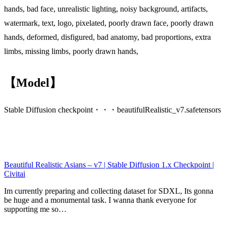
hands, bad face, unrealistic lighting, noisy background, artifacts,
watermark, text, logo, pixelated, poorly drawn face, poorly drawn
hands, deformed, disfigured, bad anatomy, bad proportions, extra
limbs, missing limbs, poorly drawn hands,
【Model】
Stable Diffusion checkpoint・・・beautifulRealistic_v7.safetensors
Beautiful Realistic Asians – v7 | Stable Diffusion 1.x Checkpoint |
Civitai
Im currently preparing and collecting dataset for SDXL, Its gonna
be huge and a monumental task. I wanna thank everyone for
supporting me so…