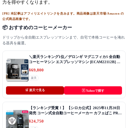
力を得やすくなります。
[PR] 本記事はアフィリエイトリンクを含みます。商品画像は楽天市場/Amazon の
公式商品画像です。
📦 おすすめのコーヒーメーカー
ドリップから全自動エスプレッソマシンまで、自宅で本格コーヒーを淹れ
る器具を厳選。
＼楽天ランキング1位／デロンギ マグニフィカS 全自動
コーヒーマシン エスプレッソマシン [ECAM22112B] デ
ロンギコーヒーメーカー コーヒーメーカー 豆から挽く
¥69,800
エスプレッソ カプチーノ カフェラテ 全自動 コーヒー豆
在宅勤務 テレワーク 公式 正規品
楽天
🛒 楽天で見る
🅈 Yahooで探す
【ランキング受賞！】 【シロカ公式】2025年11月20日
発売 コーン式全自動コーヒーメーカー カフェばこ PRO
CM-6C271(K) ブラック｜ガラスサーバー ステンレスフ
¥24,750
ィルター付き 新形状ドリッパー採用 ミル一時停止機能