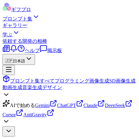
ギフプロ
プロンプト集
ギャラリー
学ぶ
依頼する
開発の相棒
ヘルプ
掲示板
🇯🇵
日本語
プロンプト集
すべて
プログラミング
画像生成
SD画像生成
動画生成
音楽生成
デザイン
AIで始める
Gemini
ChatGPT
Claude
DeepSeek
Cursor
AntiGravity