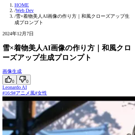
HOME
/
Web Dev
/
雪×着物美人AI画像の作り方｜和風クローズアップ生
成プロンプト
2024年12月7日
雪×着物美人AI画像の作り方｜和風クロ
ーズアップ生成プロンプト
画像生成
0
0
Leonardo AI
#
16:9
#
アニメ風
#
女性