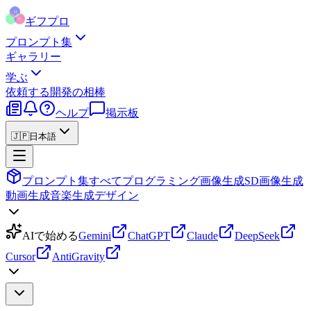
ギフプロ
プロンプト集
ギャラリー
学ぶ
依頼する
開発の相棒
ヘルプ
掲示板
🇯🇵
日本語
プロンプト集
すべて
プログラミング
画像生成
SD画像生成
動画生成
音楽生成
デザイン
AIで始める
Gemini
ChatGPT
Claude
DeepSeek
Cursor
AntiGravity