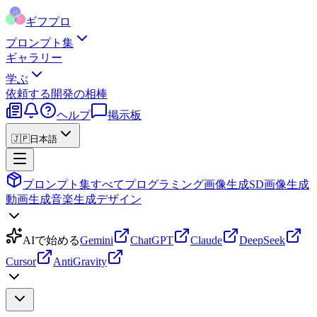
ギフプロ
プロンプト集
ギャラリー
学ぶ
依頼する
開発の相棒
ヘルプ
掲示板
🇯🇵
日本語
プロンプト集
すべて
プログラミング
画像生成
SD画像生成
動画生成
音楽生成
デザイン
AIで始める
Gemini
ChatGPT
Claude
DeepSeek
Cursor
AntiGravity