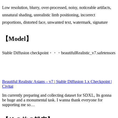
Low resolution, blurry, over-processed, noisy, noticeable artifacts,
unnatural shading, unrealistic limb positioning, incorrect
proportions, distorted face, unwanted text, watermark, signature
【Model】
Stable Diffusion checkpoint・・・beautifulRealistic_v7.safetensors
Beautiful Realistic Asians – v7 | Stable Diffusion 1.x Checkpoint |
Civitai
Im currently preparing and collecting dataset for SDXL, Its gonna
be huge and a monumental task. I wanna thank everyone for
supporting me so…