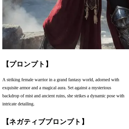
【プロンプト】
A striking female warrior in a grand fantasy world, adorned with
exquisite armor and a magical aura. Set against a mysterious
backdrop of mist and ancient ruins, she strikes a dynamic pose with
intricate detailing.
【ネガティブプロンプト】