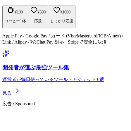
¥
100
¥
500
¥
1000
コーヒー1杯
応援
しっかり応援
Apple Pay / Google Pay / カード (Visa/Mastercard/JCB/Amex) /
Link / Alipay / WeChat Pay 対応 · Stripeで安全に決済
開発者が選ぶ最強ツール集
運営者が毎日使っているツール・ガジェット 6選
見る
広告 / Sponsored