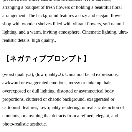
arranging a bouquet of fresh flowers or holding a beautiful floral
arrangement. The background features a cozy and elegant flower
shop with wooden shelves filled with vibrant flowers, soft natural
lighting, and a warm, inviting atmosphere. Cinematic lighting, ultra-
realistic details, high quality.,
【ネガティブプロンプト】
(worst quality:2), (low quality:2), Unnatural facial expressions,
awkward or exaggerated emotions, messy or unkempt hair,
overexposed or dull lighting, distorted or asymmetrical body
proportions, cluttered or chaotic background, exaggerated or
cartoonish features, low-quality rendering, unrealistic depiction of
emotions, or anything that detracts from a refined, elegant, and
photo-realistic aesthetic.