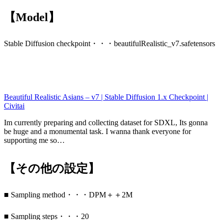
【Model】
Stable Diffusion checkpoint・・・beautifulRealistic_v7.safetensors
Beautiful Realistic Asians – v7 | Stable Diffusion 1.x Checkpoint |
Civitai
Im currently preparing and collecting dataset for SDXL, Its gonna
be huge and a monumental task. I wanna thank everyone for
supporting me so…
【その他の設定】
■ Sampling method・・・DPM＋＋2M
■ Sampling steps・・・20