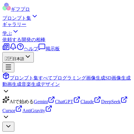
ギフプロ
プロンプト集
ギャラリー
学ぶ
依頼する
開発の相棒
ヘルプ
掲示板
🇯🇵
日本語
プロンプト集
すべて
プログラミング
画像生成
SD画像生成
動画生成
音楽生成
デザイン
AIで始める
Gemini
ChatGPT
Claude
DeepSeek
Cursor
AntiGravity