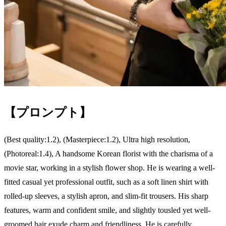
【プロンプト】
(Best quality:1.2), (Masterpiece:1.2), Ultra high resolution,
(Photoreal:1.4), A handsome Korean florist with the charisma of a
movie star, working in a stylish flower shop. He is wearing a well-
fitted casual yet professional outfit, such as a soft linen shirt with
rolled-up sleeves, a stylish apron, and slim-fit trousers. His sharp
features, warm and confident smile, and slightly tousled yet well-
groomed hair exude charm and friendliness. He is carefully