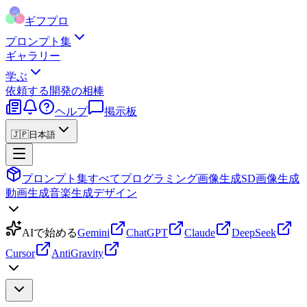
ギフプロ
プロンプト集
ギャラリー
学ぶ
依頼する
開発の相棒
ヘルプ
掲示板
🇯🇵
日本語
プロンプト集
すべて
プログラミング
画像生成
SD画像生成
動画生成
音楽生成
デザイン
AIで始める
Gemini
ChatGPT
Claude
DeepSeek
Cursor
AntiGravity