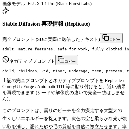
画像モデル:
FLUX 1.1 Pro (Black Forest Labs)
Stable Diffusion 再現情報 (Replicate)
完全プロンプト
(SDに実際に送信したテキスト)
コピー
adult, mature features, safe for work, fully clothed in
ネガティブプロンプト
コピー
child, children, kid, minor, underage, teen, preteen, t
上記の完全プロンプトとネガティブプロンプトを Replicate /
ComfyUI / Forge / Automatic1111 等に貼り付けると、近い結果
を再現できます (シードや解像度の違いで完全一致はしませ
ん)。
このプロンプトは、曇りのビーチを全力疾走する大型犬の
生々しいエネルギーを捉えます。灰色の空と柔らかな光が強
い影を消し、濡れた砂や毛の質感を自然に際立たせます。率