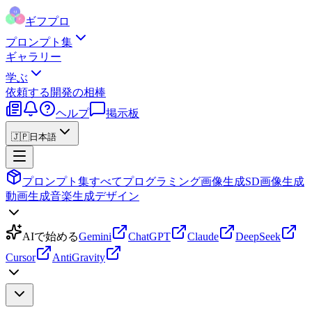
ギフプロ
プロンプト集
ギャラリー
学ぶ
依頼する
開発の相棒
ヘルプ
掲示板
🇯🇵
日本語
プロンプト集
すべて
プログラミング
画像生成
SD画像生成
動画生成
音楽生成
デザイン
AIで始める
Gemini
ChatGPT
Claude
DeepSeek
Cursor
AntiGravity