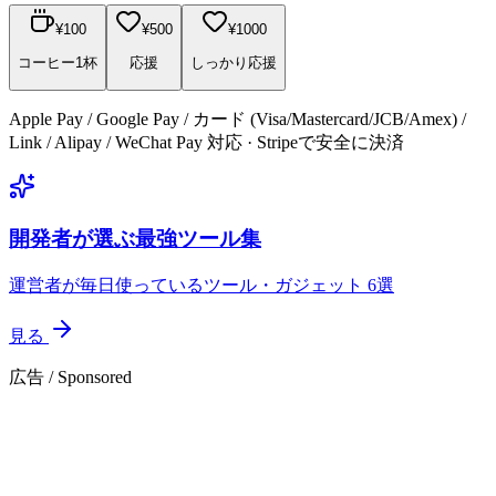
¥
100
¥
500
¥
1000
コーヒー1杯
応援
しっかり応援
Apple Pay / Google Pay / カード (Visa/Mastercard/JCB/Amex) /
Link / Alipay / WeChat Pay 対応 · Stripeで安全に決済
開発者が選ぶ最強ツール集
運営者が毎日使っているツール・ガジェット 6選
見る
広告 / Sponsored