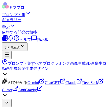
ギフプロ
プロンプト集
ギャラリー
学ぶ
依頼する
開発の相棒
ヘルプ
掲示板
🇯🇵
日本語
プロンプト集
すべて
プログラミング
画像生成
SD画像生成
動画生成
音楽生成
デザイン
AIで始める
Gemini
ChatGPT
Claude
DeepSeek
Cursor
AntiGravity