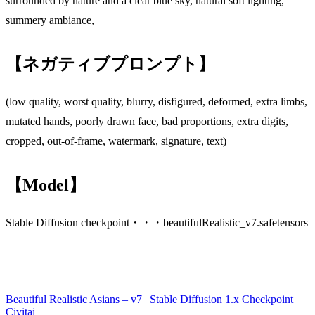
surrounded by nature and a clear blue sky, natural soft lighting,
summery ambiance,
【ネガティブプロンプト】
(low quality, worst quality, blurry, disfigured, deformed, extra limbs,
mutated hands, poorly drawn face, bad proportions, extra digits,
cropped, out-of-frame, watermark, signature, text)
【Model】
Stable Diffusion checkpoint・・・beautifulRealistic_v7.safetensors
Beautiful Realistic Asians – v7 | Stable Diffusion 1.x Checkpoint |
Civitai