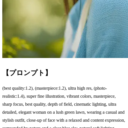
【プロンプト】
(best quality:1.2), (masterpiece:1.2), ultra high res, (photo-
realistic:1.4), super fine illustration, vibrant colors, masterpiece,
sharp focus, best quality, depth of field, cinematic lighting, ultra
detailed, elegant woman on a lush green lawn, wearing a casual and
stylish outfit, close-up of face with a relaxed and content expression,