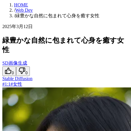
HOME
/
Web Dev
/
緑豊かな自然に包まれて心身を癒す女性
2025年3月12日
緑豊かな自然に包まれて心身を癒す女
性
SD画像生成
0
0
Stable Diffusion
#
1:1
#
女性