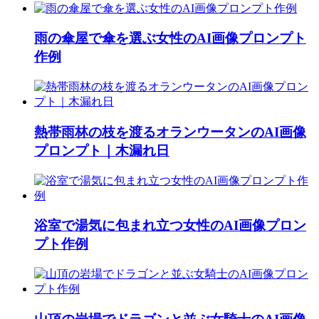
雨の傘屋で傘を選ぶ女性のAI画像プロンプト
作例
熱帯雨林の枝を渡るオランウータンのAI画像
プロンプト｜木漏れ日
浴室で湯気に包まれ立つ女性のAI画像プロン
プト作例