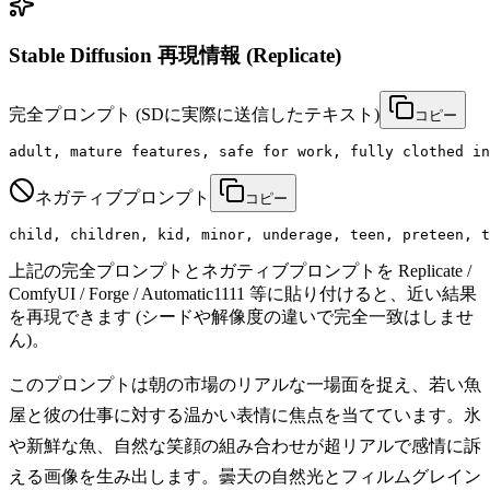
Stable Diffusion 再現情報 (Replicate)
完全プロンプト
(SDに実際に送信したテキスト)
コピー
adult, mature features, safe for work, fully clothed in
ネガティブプロンプト
コピー
child, children, kid, minor, underage, teen, preteen, t
上記の完全プロンプトとネガティブプロンプトを Replicate /
ComfyUI / Forge / Automatic1111 等に貼り付けると、近い結果
を再現できます (シードや解像度の違いで完全一致はしませ
ん)。
このプロンプトは朝の市場のリアルな一場面を捉え、若い魚
屋と彼の仕事に対する温かい表情に焦点を当てています。氷
や新鮮な魚、自然な笑顔の組み合わせが超リアルで感情に訴
える画像を生み出します。曇天の自然光とフィルムグレイン