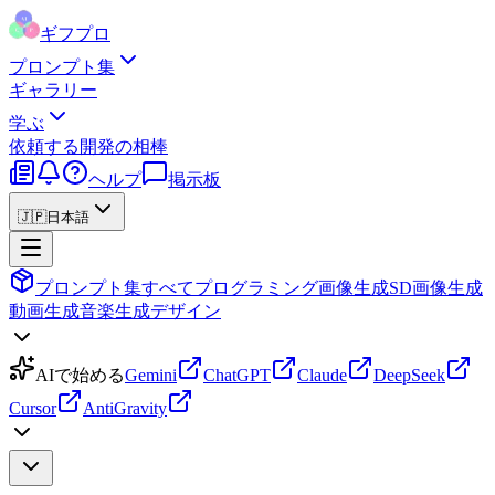
ギフプロ
プロンプト集
ギャラリー
学ぶ
依頼する
開発の相棒
ヘルプ
掲示板
🇯🇵
日本語
プロンプト集
すべて
プログラミング
画像生成
SD画像生成
動画生成
音楽生成
デザイン
AIで始める
Gemini
ChatGPT
Claude
DeepSeek
Cursor
AntiGravity