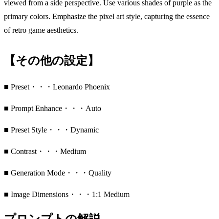
viewed from a side perspective. Use various shades of purple as the
primary colors. Emphasize the pixel art style, capturing the essence
of retro game aesthetics.
【その他の設定】
■ Preset・・・Leonardo Phoenix
■ Prompt Enhance・・・Auto
■ Preset Style・・・Dynamic
■ Contrast・・・Medium
■ Generation Mode・・・Quality
■ Image Dimensions・・・1:1 Medium
プロンプトの解説