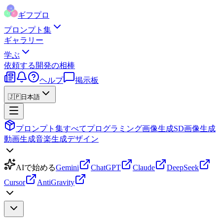
ギフプロ
プロンプト集
ギャラリー
学ぶ
依頼する
開発の相棒
ヘルプ
掲示板
🇯🇵
日本語
プロンプト集
すべて
プログラミング
画像生成
SD画像生成
動画生成
音楽生成
デザイン
AIで始める
Gemini
ChatGPT
Claude
DeepSeek
Cursor
AntiGravity