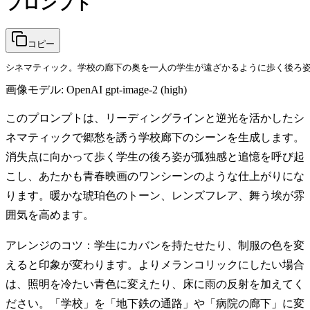
プロンプト
コピー
シネマティック。学校の廊下の奥を一人の学生が遠ざかるように歩く後ろ姿
画像モデル:
OpenAI gpt-image-2 (high)
このプロンプトは、リーディングラインと逆光を活かしたシ
ネマティックで郷愁を誘う学校廊下のシーンを生成します。
消失点に向かって歩く学生の後ろ姿が孤独感と追憶を呼び起
こし、あたかも青春映画のワンシーンのような仕上がりにな
ります。暖かな琥珀色のトーン、レンズフレア、舞う埃が雰
囲気を高めます。
アレンジのコツ：学生にカバンを持たせたり、制服の色を変
えると印象が変わります。よりメランコリックにしたい場合
は、照明を冷たい青色に変えたり、床に雨の反射を加えてく
ださい。「学校」を「地下鉄の通路」や「病院の廊下」に変