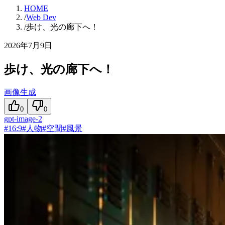
HOME
/
Web Dev
/
歩け、光の廊下へ！
2026年7月9日
歩け、光の廊下へ！
画像生成
0
0
gpt-image-2
#
16:9
#
人物
#
空間
#
風景