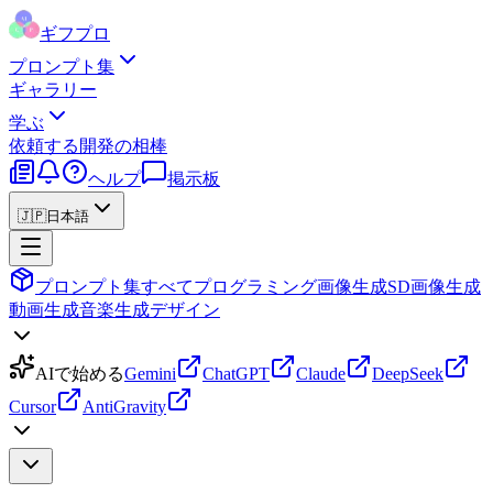
ギフプロ
プロンプト集
ギャラリー
学ぶ
依頼する
開発の相棒
ヘルプ
掲示板
🇯🇵
日本語
プロンプト集
すべて
プログラミング
画像生成
SD画像生成
動画生成
音楽生成
デザイン
AIで始める
Gemini
ChatGPT
Claude
DeepSeek
Cursor
AntiGravity