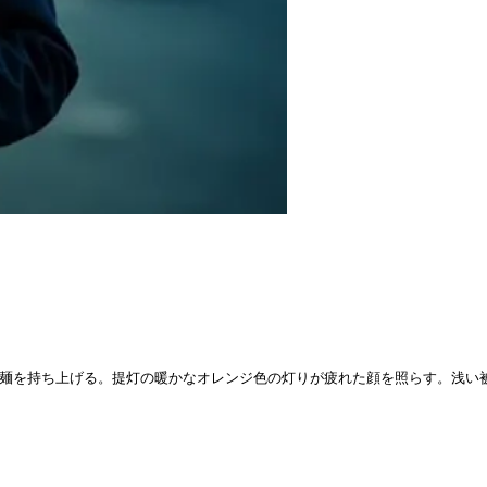
を持ち上げる。提灯の暖かなオレンジ色の灯りが疲れた顔を照らす。浅い被写