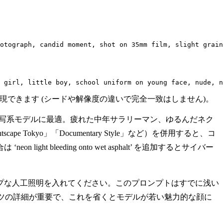
otograph, candid moment, shot on 35mm film, slight grain
 girl, little boy, school uniform on young face, nude, n
と、近い結果を再現できます (シードや解像度の違いで完全一致はしません)。
の実写系モデルに最適。疲れた中年サラリーマン、ゆるんだネク
okyo」「Documentary Style」など）を併用すると、コ
eeding onto wet asphalt’ を追加するとサイバー
ャープな人工照明を入れてください。このプロンプトはすでに浅い
0代）とスーツの詳細が重要で、これを省くとモデルが若い魅力的な顔に