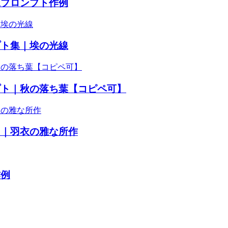
像プロンプト作例
プト集｜埃の光線
プト｜秋の落ち葉【コピペ可】
ト｜羽衣の雅な所作
作例