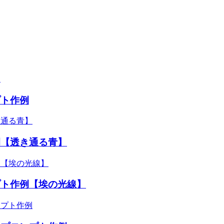
プト作例
例【透き通る青】
プト作例【埃の光線】