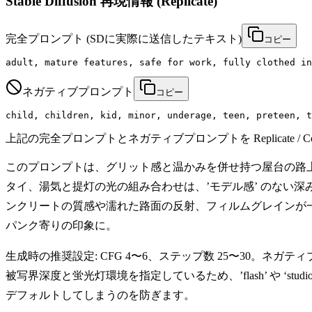
Stable Diffusion 再現情報 (Replicate)
完全プロンプト
(SDに実際に送信したテキスト)
コピー
adult, mature features, safe for work, fully clothed in
ネガティブプロンプト
コピー
child, children, kid, minor, underage, teen, preteen, t
上記の完全プロンプトとネガティブプロンプトを Replicate / Co
このプロンプトは、グリット感と温かみを併せ持つ屋台の路上ド
タイ、湯気と提灯の光の組み合わせは、’モデル感’ のない深みのある人
ンクリートの質感や濡れた路面の反射、フィルムグレインが一層引き立ちます
パンク寄りの印象に。
生成時の推奨設定: CFG 4〜6、ステップ数 25〜30
被写界深度と蛍光灯環境を指定しているため、’flash’ や ‘s
デフォルトしてしまうのを防ぎます。