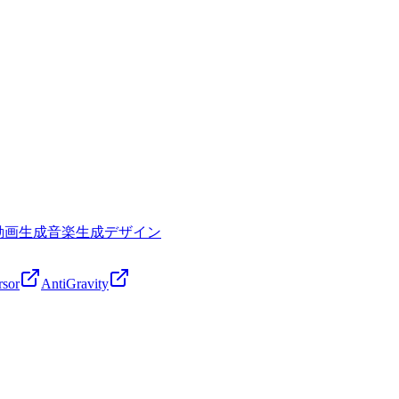
動画生成
音楽生成
デザイン
rsor
AntiGravity