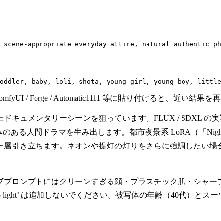
 scene-appropriate everyday attire, natural authentic ph
oddler, baby, loli, shota, young girl, young boy, little
mfyUI / Forge / Automatic1111 等に貼り付ける
キュメンタリーシーンを狙っています。FLUX / SDXL 
間ドラマを生み出します。都市夜景系 LoRA（「Nightscape T
。ネオンや提灯の灯りをさらに強調したい場合は ‘neon light bl
。ネガティブプロンプトにはクリーンすぎる顔・プラスチック肌・シ
tudio light’ は追加しないでください。被写体の年齢（4