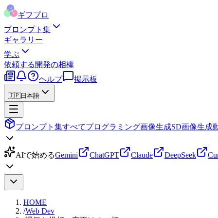
ギフプロ
プロンプト集
ギャラリー
学ぶ
依頼する
開発の相棒
ヘルプ
掲示板
🇯🇵
日本語
プロンプト集
すべて
プログラミング
画像生成
SD画像生成
AIで始める
Gemini
ChatGPT
Claude
DeepSeek
Cu
HOME
/
Web Dev