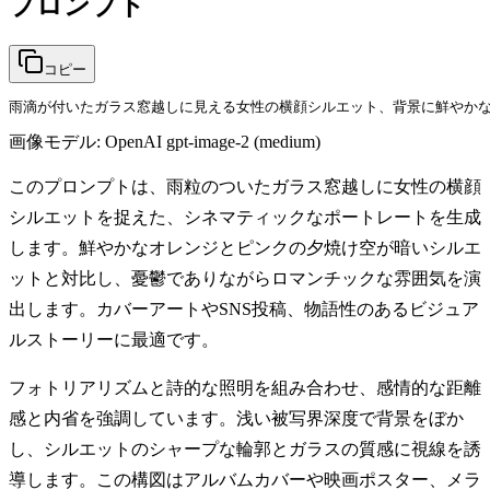
プロンプト
コピー
雨滴が付いたガラス窓越しに見える女性の横顔シルエット、背景に鮮やかな
画像モデル:
OpenAI gpt-image-2 (medium)
このプロンプトは、雨粒のついたガラス窓越しに女性の横顔
シルエットを捉えた、シネマティックなポートレートを生成
します。鮮やかなオレンジとピンクの夕焼け空が暗いシルエ
ットと対比し、憂鬱でありながらロマンチックな雰囲気を演
出します。カバーアートやSNS投稿、物語性のあるビジュア
ルストーリーに最適です。
フォトリアリズムと詩的な照明を組み合わせ、感情的な距離
感と内省を強調しています。浅い被写界深度で背景をぼか
し、シルエットのシャープな輪郭とガラスの質感に視線を誘
導します。この構図はアルバムカバーや映画ポスター、メラ