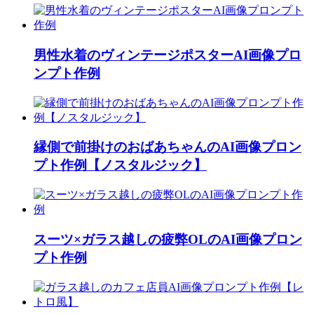
男性水着のヴィンテージポスターAI画像プロ
ンプト作例
縁側で前掛けのおばあちゃんのAI画像プロン
プト作例【ノスタルジック】
スーツ×ガラス越しの疲弊OLのAI画像プロン
プト作例