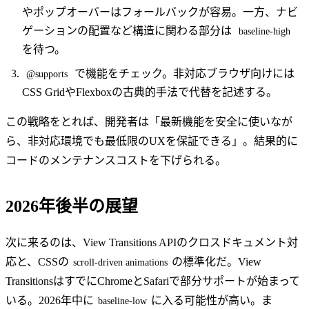
やポップオーバーはフォールバックが容易。一方、ナビ
ゲーションの配置など構造に関わる部分は
baseline-high
を待つ。
で機能をチェック。非対応ブラウザ向けには
@supports
CSS GridやFlexboxの古典的手法で代替を記述する。
この戦略をとれば、開発者は「最新機能を安全に使いなが
ら、非対応環境でも最低限のUXを保証できる」。結果的に
コードのメンテナンスコストを下げられる。
2026年後半の展望
次に来るのは、View Transitions APIのクロスドキュメント対
応と、CSSの
の標準化だ。View
scroll-driven animations
TransitionsはすでにChromeとSafariで部分サポートが始まって
いる。2026年中に
に入る可能性が高い。ま
baseline-low