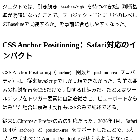
ジェクトでは、引き続き
を待つべきだ。判断基
baseline-high
準が明確になったことで、プロジェクトごとに「どのレベル
のBaselineで実装するか」を事前に合意しやすくなった。
CSS Anchor Positioning：Safari対応のイ
ンパクト
CSS Anchor Positioning（
関数と
プロパ
anchor()
position-area
ティ）は、従来JavaScriptでしか実現できなかった、動的な要
素の相対配置をCSSだけで制御する仕組みだ。たとえばツー
ルチップをトリガー要素に自動追従させ、ビューポートから
はみ出た場合に裏返す動作もCSSのみで記述できる。
従来はChromeとFirefoxのみの対応だった。2026年4月、Safari
18.4が
と
をサポートしたことで、3大
anchor()
position-area
ブラウザすべてでAnchor Positioningが使えるようになった。