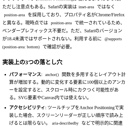
ただし注意点もある。Safariの実装は
ではなく
inset-area
を採用しており、プロパティ名がChrome/Firefox
position-area
と異なる。現時点では
で統一されているため、
position-area
ベンダープレフィックス不要だ。ただ、Safariのバージョン
が18.4未満ではサポートされない。利用する前に
@supports
で確認が必要。
(position-area: bottom)
実装上の3つの落とし穴
パフォーマンス
:
関数を多用するとレイアウト計
anchor()
算が増加する。動的に変化する要素に100個以上のアンカ
ーを設定すると、スクロール時にカクつく可能性があ
る。SVG要素やCanvas内では使えない。
アクセシビリティ
: ツールチップをAnchor Positioningで実
装した場合、スクリーンリーダーが正しい順序で読み上
げるとは限らない。
などで明示的に関連
aria-describedby