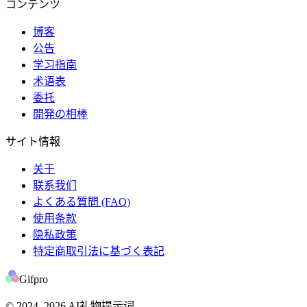
コンテンツ
博客
公告
学习指南
术语表
委托
開発の相棒
サイト情報
关于
联系我们
よくある質問 (FAQ)
使用条款
隐私政策
特定商取引法に基づく表記
Gifpro
© 2024
–2026
AI礼物提示词