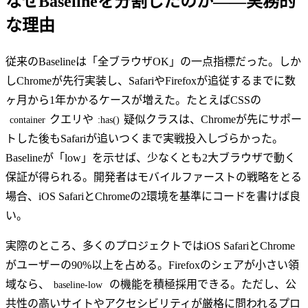
なぜBaselineを分割したのか——実務的
な理由
従来のBaselineは「全ブラウザOK」の一点指標だった。しか
しChromeが先行実装し、SafariやFirefoxが追従するまでに数
ヶ月から1年かかるケースが増えた。たとえばCSSの
クエリや
疑似クラスは、Chromeが先にサポー
container
:has()
トした後もSafariが追いつくまで実戦投入しづらかった。
Baselineが「low」を示せば、少なくとも2大ブラウザで動く
保証が得られる。開発者はモバイルファーストの戦略をとる
場合、iOS SafariとChromeの2環境を基準にコードを書けば良
い。
実際のところ、多くのプロジェクトではiOS SafariとChrome
がユーザーの90%以上を占める。Firefoxのシェアが小さい領
域なら、
の機能を積極採用できる。ただし、公
baseline-low
共性の高いサイトやアクセシビリティが厳格に問われるプロ