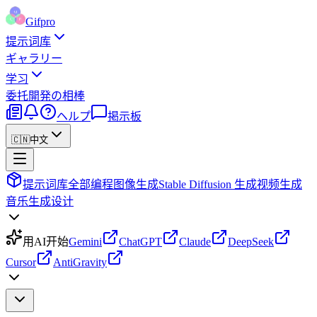
Gifpro
提示词库
ギャラリー
学习
委托
開発の相棒
ヘルプ
掲示板
🇨🇳
中文
提示词库
全部
编程
图像生成
Stable Diffusion 生成
视频生成
音乐生成
设计
用AI开始
Gemini
ChatGPT
Claude
DeepSeek
Cursor
AntiGravity