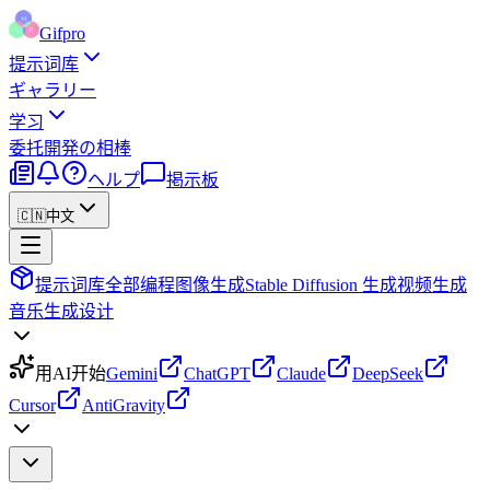
Gifpro
提示词库
ギャラリー
学习
委托
開発の相棒
ヘルプ
掲示板
🇨🇳
中文
提示词库
全部
编程
图像生成
Stable Diffusion 生成
视频生成
音乐生成
设计
用AI开始
Gemini
ChatGPT
Claude
DeepSeek
Cursor
AntiGravity