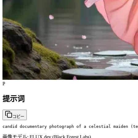
P
提示词
コピー
candid documentary photograph of a celestial maiden (te
画像モデル:
FLUX dev (Black Forest Labs)