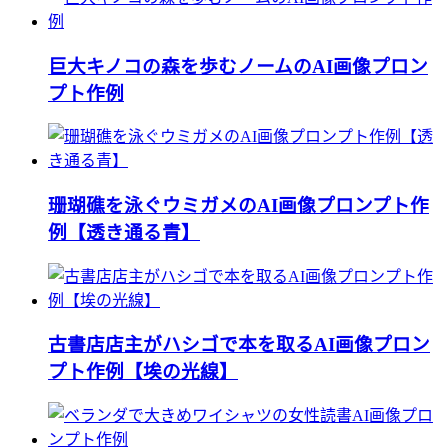
巨大キノコの森を歩むノームのAI画像プロン
プト作例
珊瑚礁を泳ぐウミガメのAI画像プロンプト作
例【透き通る青】
古書店店主がハシゴで本を取るAI画像プロン
プト作例【埃の光線】