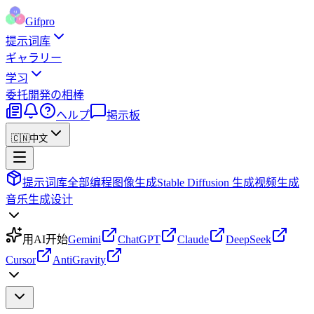
Gifpro
提示词库
ギャラリー
学习
委托
開発の相棒
ヘルプ
掲示板
🇨🇳
中文
提示词库
全部
编程
图像生成
Stable Diffusion 生成
视频生成
音乐生成
设计
用AI开始
Gemini
ChatGPT
Claude
DeepSeek
Cursor
AntiGravity