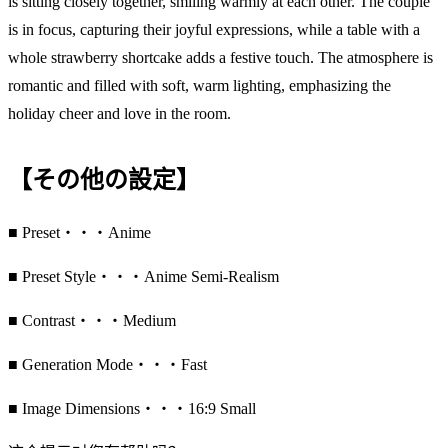
is sitting closely together, smiling warmly at each other. The couple
is in focus, capturing their joyful expressions, while a table with a
whole strawberry shortcake adds a festive touch. The atmosphere is
romantic and filled with soft, warm lighting, emphasizing the
holiday cheer and love in the room.
【その他の設定】
■ Preset・・・Anime
■ Preset Style・・・Anime Semi-Realism
■ Contrast・・・Medium
■ Generation Mode・・・Fast
■ Image Dimensions・・・16:9 Small