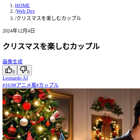
HOME
/
Web Dev
/
クリスマスを楽しむカップル
2024年12月4日
クリスマスを楽しむカップル
画像生成
0
0
Leonardo AI
#
16:9
#
アニメ風
#
カップル