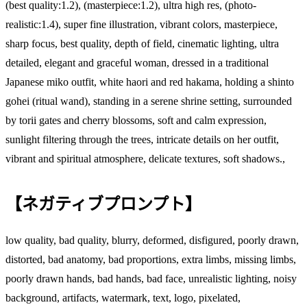
(best quality:1.2), (masterpiece:1.2), ultra high res, (photo-
realistic:1.4), super fine illustration, vibrant colors, masterpiece,
sharp focus, best quality, depth of field, cinematic lighting, ultra
detailed, elegant and graceful woman, dressed in a traditional
Japanese miko outfit, white haori and red hakama, holding a shinto
gohei (ritual wand), standing in a serene shrine setting, surrounded
by torii gates and cherry blossoms, soft and calm expression,
sunlight filtering through the trees, intricate details on her outfit,
vibrant and spiritual atmosphere, delicate textures, soft shadows.,
【ネガティブプロンプト】
low quality, bad quality, blurry, deformed, disfigured, poorly drawn,
distorted, bad anatomy, bad proportions, extra limbs, missing limbs,
poorly drawn hands, bad hands, bad face, unrealistic lighting, noisy
background, artifacts, watermark, text, logo, pixelated,