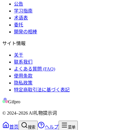
公告
学习指南
术语表
委托
開発の相棒
サイト情報
关于
联系我们
よくある質問 (FAQ)
使用条款
隐私政策
特定商取引法に基づく表記
Gifpro
© 2024
–2026
AI礼物提示词
首页
ヘルプ
搜索
菜单