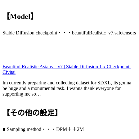
【Model】
Stable Diffusion checkpoint・・・beautifulRealistic_v7.safetensors
Beautiful Realistic Asians – v7 | Stable Diffusion 1.x Checkpoint |
Civitai
Im currently preparing and collecting dataset for SDXL, Its gonna
be huge and a monumental task. I wanna thank everyone for
supporting me so…
【その他の設定】
■ Sampling method・・・DPM＋＋2M