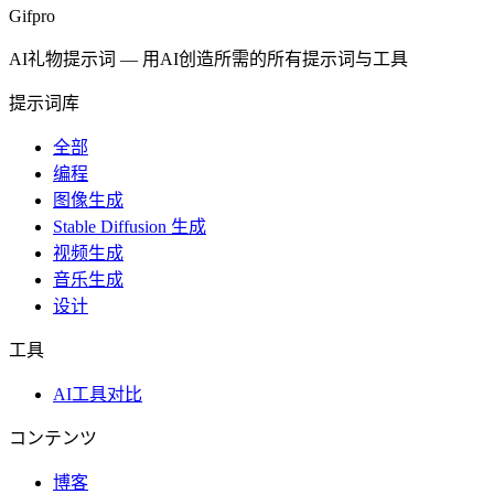
Gifpro
AI礼物提示词
—
用AI创造所需的所有提示词与工具
提示词库
全部
编程
图像生成
Stable Diffusion 生成
视频生成
音乐生成
设计
工具
AI工具对比
コンテンツ
博客