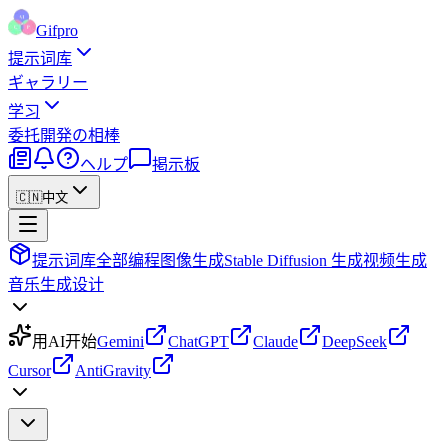
Gifpro
提示词库
ギャラリー
学习
委托
開発の相棒
ヘルプ
掲示板
🇨🇳
中文
提示词库
全部
编程
图像生成
Stable Diffusion 生成
视频生成
音乐生成
设计
用AI开始
Gemini
ChatGPT
Claude
DeepSeek
Cursor
AntiGravity