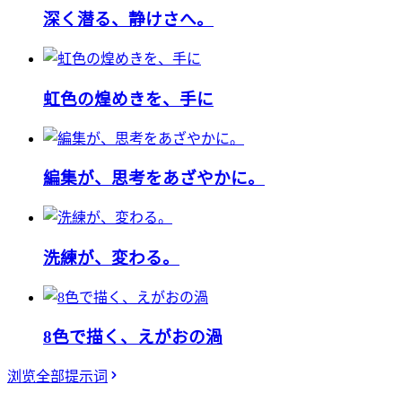
深く潜る、静けさへ。
虹色の煌めきを、手に
編集が、思考をあざやかに。
洗練が、変わる。
8色で描く、えがおの渦
浏览全部提示词