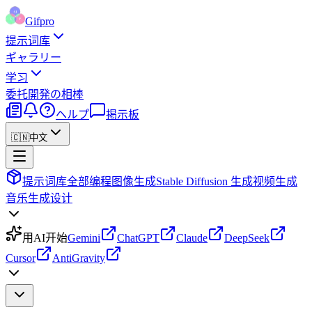
Gifpro
提示词库
ギャラリー
学习
委托
開発の相棒
ヘルプ
掲示板
🇨🇳
中文
提示词库
全部
编程
图像生成
Stable Diffusion 生成
视频生成
音乐生成
设计
用AI开始
Gemini
ChatGPT
Claude
DeepSeek
Cursor
AntiGravity