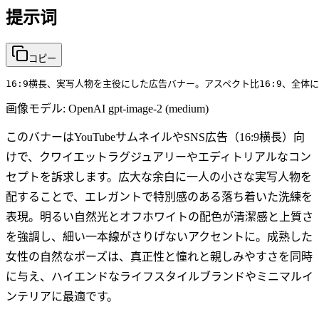
提示词
コピー
16:9横長、実写人物を主役にした広告バナー。アスペクト比16:9、全
画像モデル:
OpenAI gpt-image-2 (medium)
このバナーはYouTubeサムネイルやSNS広告（16:9横長）向
けで、クワイエットラグジュアリーやエディトリアルなコン
セプトを訴求します。広大な余白に一人の小さな実写人物を
配することで、エレガントで特別感のある落ち着いた洗練を
表現。明るい自然光とオフホワイトの配色が清潔感と上質さ
を強調し、細い一本線がさりげないアクセントに。成熟した
女性の自然なポーズは、真正性と憧れと親しみやすさを同時
に与え、ハイエンドなライフスタイルブランドやミニマルイ
ンテリアに最適です。