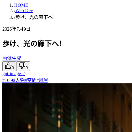
HOME
/
Web Dev
/
歩け、光の廊下へ！
2026年7月9日
歩け、光の廊下へ！
画像生成
0
0
gpt-image-2
#
16:9
#
人物
#
空間
#
風景