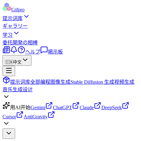
Gifpro
提示词库
ギャラリー
学习
委托
開発の相棒
ヘルプ
掲示板
🇨🇳
中文
提示词库
全部
编程
图像生成
Stable Diffusion 生成
视频生成
音乐生成
设计
用AI开始
Gemini
ChatGPT
Claude
DeepSeek
Cursor
AntiGravity