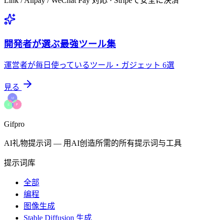
Link / Alipay / WeChat Pay 対応 · Stripeで安全に決済
開発者が選ぶ最強ツール集
運営者が毎日使っているツール・ガジェット 6選
見る
Gifpro
AI礼物提示词
—
用AI创造所需的所有提示词与工具
提示词库
全部
编程
图像生成
Stable Diffusion 生成