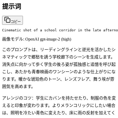
提示词
コピー
Cinematic shot of a school corridor in the late afterno
画像モデル:
OpenAI gpt-image-2 (high)
このプロンプトは、リーディングラインと逆光を活かしたシ
ネマティックで郷愁を誘う学校廊下のシーンを生成します。
消失点に向かって歩く学生の後ろ姿が孤独感と追憶を呼び起
こし、あたかも青春映画のワンシーンのような仕上がりにな
ります。暖かな琥珀色のトーン、レンズフレア、舞う埃が雰
囲気を高めます。
アレンジのコツ：学生にカバンを持たせたり、制服の色を変
えると印象が変わります。よりメランコリックにしたい場合
は、照明を冷たい青色に変えたり、床に雨の反射を加えてく