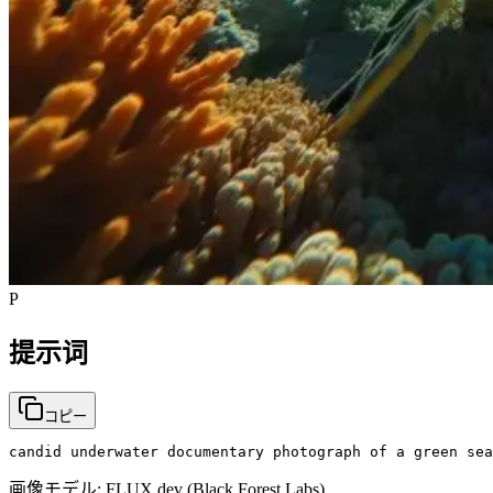
P
提示词
コピー
candid underwater documentary photograph of a green sea
画像モデル:
FLUX dev (Black Forest Labs)