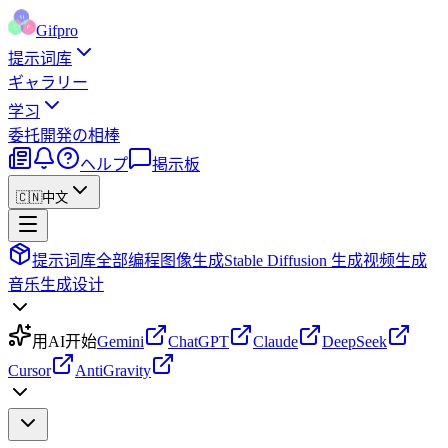
Gifpro
提示词库
ギャラリー
学习
委托
開発の相棒
ヘルプ
掲示板
🇨🇳
中文
提示词库
全部
编程
图像生成
Stable Diffusion 生成
视频生成
音乐生成
设计
用AI开始
Gemini
ChatGPT
Claude
DeepSeek
Cursor
AntiGravity