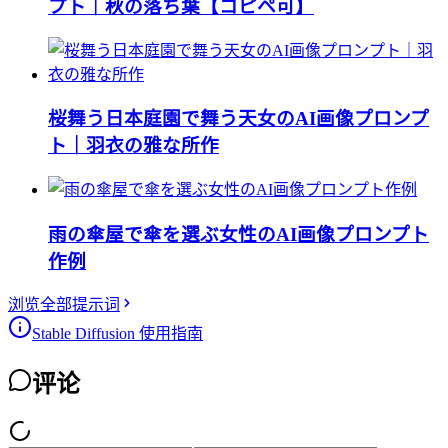
プト｜秋の落ち葉【コピペ可】
桜舞う日本庭園で舞う天女のAI画像プロンプ
ト｜羽衣の雅な所作
雨の傘屋で傘を選ぶ女性のAI画像プロンプト
作例
浏览全部提示词
Stable Diffusion 使用指南
评论