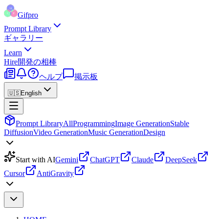
Gifpro
Prompt Library
ギャラリー
Learn
Hire
開発の相棒
ヘルプ
掲示板
🇺🇸
English
Prompt Library
All
Programming
Image Generation
Stable
Diffusion
Video Generation
Music Generation
Design
Start with AI
Gemini
ChatGPT
Claude
DeepSeek
Cursor
AntiGravity