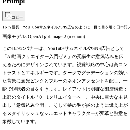
Prompt
コピー
16:9横長、YouTubeサムネイル/SNS広告のように一目で目を
画像モデル:
OpenAI gpt-image-2 (medium)
この16:9のバナーは、YouTubeサムネイルやSNS広告として
「AI動画クリエイター入門ゼミ」の受講生の意気込みを伝
えるためにデザインされています。視覚戦略の中心は高コン
トラストとエネルギーです。ダークでグラデーションの効い
た背景に蛍光ピンクとブルーのネオンアクセントを配し、一
瞬で視聴者の目を引きます。レイアウトは明確な階層構造：
上部のタイトル「0→1クリエイターへ」、中央に巨大な主見
出し「意気込み全開」、そして髪の毛が炎のように燃え上が
るスタイリッシュなシルエットキャラクターが変革と熱意を
象徴しています。