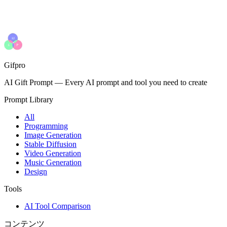
Gifpro
AI Gift Prompt
—
Every AI prompt and tool you need to create
Prompt Library
All
Programming
Image Generation
Stable Diffusion
Video Generation
Music Generation
Design
Tools
AI Tool Comparison
コンテンツ