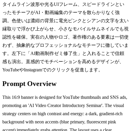
タイムライン波形や光るUIフレーム、スピードラインとい
ったモチーフがAI・動画編集のテーマを散らかりなく強
調。色使いは濃紺の背景に電光ピンクとシアンの文字を太い
縁取りで浮かび上がらせ、小さなモバイルサムネイルでも視
認性を確保。実在の人物やロゴ、著作権のある要素は一切使
わず、抽象的なプロフェッショナルなモチーフに徹していま
す。左下に「AI動画制作ゼミ修了生」と入れることで信頼
感も演出。直感的でモチベーションを高めるデザインが、
YouTubeやInstagramでのクリックを促進します。
Prompt Overview
This 16:9 banner is designed for YouTube thumbnails and SNS ads,
promoting an 'AI Video Creator Introductory Seminar'. The visual
strategy centers on high contrast and energy: a dark, gradient-rich
background with neon accents (blue primary, fluorescent pink
accent) immediately grabs attention. The layout uses a clear