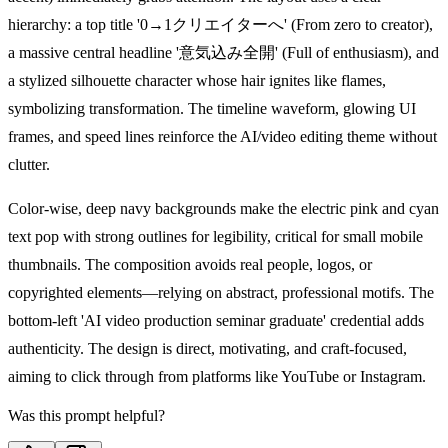
hierarchy: a top title '0→1クリエイターへ' (From zero to creator),
a massive central headline '意気込み全開' (Full of enthusiasm), and
a stylized silhouette character whose hair ignites like flames,
symbolizing transformation. The timeline waveform, glowing UI
frames, and speed lines reinforce the AI/video editing theme without
clutter.
Color-wise, deep navy backgrounds make the electric pink and cyan
text pop with strong outlines for legibility, critical for small mobile
thumbnails. The composition avoids real people, logos, or
copyrighted elements—relying on abstract, professional motifs. The
bottom-left 'AI video production seminar graduate' credential adds
authenticity. The design is direct, motivating, and craft-focused,
aiming to click through from platforms like YouTube or Instagram.
Was this prompt helpful?