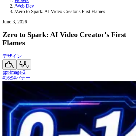
HOME
/
Web Dev
/
Zero to Spark: AI Video Creator's First Flames
June 3, 2026
Zero to Spark: AI Video Creator's First
Flames
デザイン
0
0
gpt-image-2
#
16:9
#
バナー